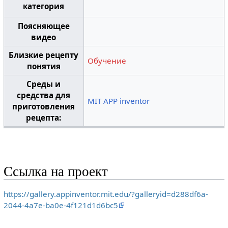
категория
Поясняющее
видео
Близкие рецепту
Обучение
понятия
Среды и
средства для
MIT APP inventor
приготовления
рецепта:
Ссылка на проект
https://gallery.appinventor.mit.edu/?galleryid=d288df6a-
2044-4a7e-ba0e-4f121d1d6bc5