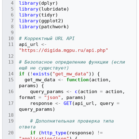
library
(
dplyr
)
library
(
lubridate
)
library
(
tidyr
)
library
(
ggplot2
)
library
(
patchwork
)
# Корректный URL API
api_url
<-
"https://digida.mgpu.ru/api.php"
# Безопасное определение функции (если 
ещё не существует)
if
(
!
exists
(
"get_mw_data"
))
{
get_mw_data
<-
function
(
action
,
params
)
{
query_params
<-
c
(
action
=
action
,
format
=
"json"
,
params
)
response
<-
GET
(
api_url
,
query
=
query_params
)
# Дополнительная проверка типа 
ответа
if
(
http_type
(
response
)
!=
"application/json"
)
{