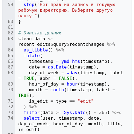
stop
(
"Нет прав на запись в текущую 
рабочую директорию. Выберите другую 
папку."
)
}
# Очистка данных
clean_data
<-
recent_edits
$
query
$
recentchanges
%>%
as_tibble
()
%>%
mutate
(
timestamp
=
ymd_hms
(
timestamp
),
date
=
as.Date
(
timestamp
),
day_of_week
=
wday
(
timestamp
,
label
=
TRUE
,
abbr
=
FALSE
),
hour_of_day
=
hour
(
timestamp
),
month
=
month
(
timestamp
,
label
=
TRUE
),
is_edit
=
type
==
"edit"
)
%>%
filter
(
date
>=
Sys.Date
()
-
365
)
%>%
select
(
user
,
timestamp
,
date
,
day_of_week
,
hour_of_day
,
month
,
title
,
is_edit
)