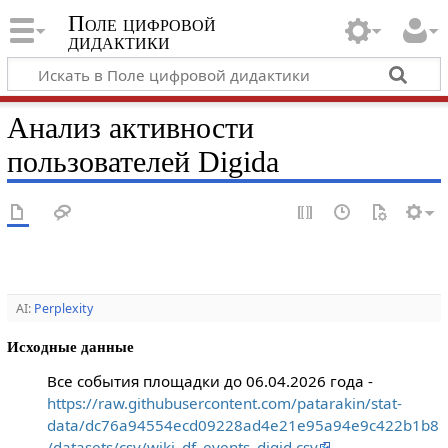
Поле цифровой
дидактики
Анализ активности
пользователей Digida
AI:
Perplexity
Исходные данные
Все события площадки до 06.04.2026 года -
https://raw.githubusercontent.com/patarakin/stat-
data/dc76a94554ecd09228ad4e21e95a94e9c422b1b8
/datasets/csv/wiki_df_events_digid.csv