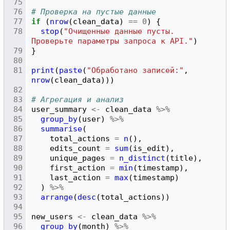
# Проверка на пустые данные
if
(
nrow
(
clean_data
)
==
0
)
{
stop
(
"Очищенные данные пусты. 
Проверьте параметры запроса к API."
)
}
print
(
paste
(
"Обработано записей:"
,
nrow
(
clean_data
)))
# Агрегация и анализ
user_summary
<-
clean_data
%>%
group_by
(
user
)
%>%
summarise
(
total_actions
=
n
(),
edits_count
=
sum
(
is_edit
),
unique_pages
=
n_distinct
(
title
),
first_action
=
min
(
timestamp
),
last_action
=
max
(
timestamp
)
)
%>%
arrange
(
desc
(
total_actions
))
new_users
<-
clean_data
%>%
group_by
(
month
)
%>%