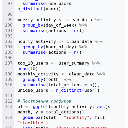
summarise
(
new_users
=
n_distinct
(
user
))
weekly_activity
<-
clean_data
%>%
group_by
(
day_of_week
)
%>%
summarise
(
actions
=
n
())
hourly_activity
<-
clean_data
%>%
group_by
(
hour_of_day
)
%>%
summarise
(
actions
=
n
())
top_10_users
<-
user_summary
%>%
head
(
10
)
monthly_activity
<-
clean_data
%>%
group_by
(
month
)
%>%
summarise
(
total_actions
=
n
(),
unique_users
=
n_distinct
(
user
))
# Построение графиков
p1
<-
ggplot
(
monthly_activity
,
aes
(
x
=
month
,
y
=
total_actions
))
+
geom_bar
(
stat
=
"identity"
,
fill
=
"steelblue"
)
+