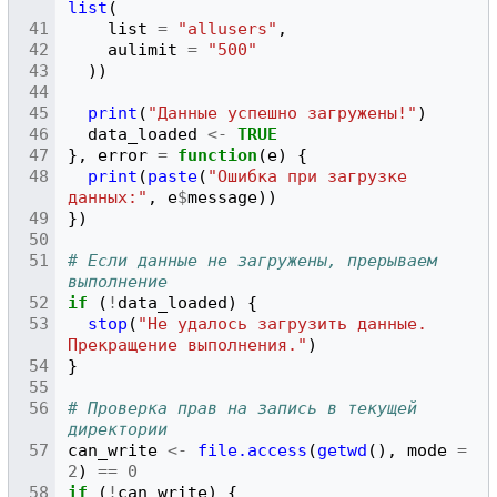
list
(
list
=
"allusers"
,
aulimit
=
"500"
))
print
(
"Данные успешно загружены!"
)
data_loaded
<-
TRUE
},
error
=
function
(
e
)
{
print
(
paste
(
"Ошибка при загрузке 
данных:"
,
e
$
message
))
})
# Если данные не загружены, прерываем 
выполнение
if
(
!
data_loaded
)
{
stop
(
"Не удалось загрузить данные. 
Прекращение выполнения."
)
}
# Проверка прав на запись в текущей 
директории
can_write
<-
file.access
(
getwd
(),
mode
=
2
)
==
0
if
(
!
can_write
)
{