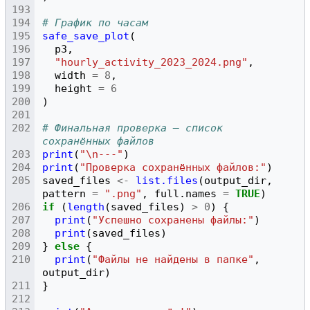
# График по часам
safe_save_plot
(
p3
,
"hourly_activity_2023_2024.png"
,
width
=
8
,
height
=
6
)
# Финальная проверка — список 
сохранённых файлов
print
(
"\n---"
)
print
(
"Проверка сохранённых файлов:"
)
saved_files
<-
list.files
(
output_dir
,
pattern
=
".png"
,
full.names
=
TRUE
)
if
(
length
(
saved_files
)
>
0
)
{
print
(
"Успешно сохранены файлы:"
)
print
(
saved_files
)
}
else
{
print
(
"Файлы не найдены в папке"
,
output_dir
)
}