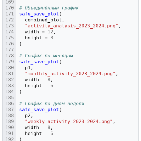
# Объединённый график
safe_save_plot
(
combined_plot
,
"activity_analysis_2023_2024.png"
,
width
=
12
,
height
=
8
)
# График по месяцам
safe_save_plot
(
p1
,
"monthly_activity_2023_2024.png"
,
width
=
8
,
height
=
6
)
# График по дням недели
safe_save_plot
(
p2
,
"weekly_activity_2023_2024.png"
,
width
=
8
,
height
=
6
)