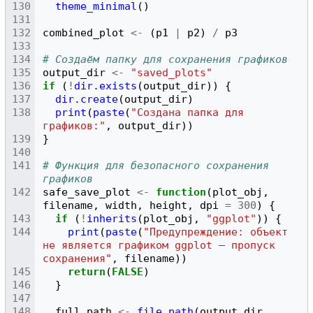
theme_minimal
()
combined_plot
<-
(
p1
|
p2
)
/
p3
# Создаём папку для сохранения графиков
output_dir
<-
"saved_plots"
if
(
!
dir.exists
(
output_dir
))
{
dir.create
(
output_dir
)
print
(
paste
(
"Создана папка для 
графиков:"
,
output_dir
))
}
# Функция для безопасного сохранения 
графиков
safe_save_plot
<-
function
(
plot_obj
,
filename
,
width
,
height
,
dpi
=
300
)
{
if
(
!
inherits
(
plot_obj
,
"ggplot"
))
{
print
(
paste
(
"Предупреждение: объект 
не является графиком ggplot — пропуск 
сохранения"
,
filename
))
return
(
FALSE
)
}
full_path
<-
file.path
(
output_dir
,