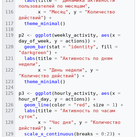
labs
(
title
=
"Динамика активности 
пользователей по месяцам"
,
x
=
"Месяц"
,
y
=
"Количество 
действий"
)
+
theme_minimal
()
p2
<-
ggplot
(
weekly_activity
,
aes
(
x
=
day_of_week
,
y
=
actions
))
+
geom_bar
(
stat
=
"identity"
,
fill
=
"darkgreen"
)
+
labs
(
title
=
"Активность по дням 
недели"
,
x
=
"День недели"
,
y
=
"Количество действий"
)
+
theme_minimal
()
p3
<-
ggplot
(
hourly_activity
,
aes
(
x
=
hour_of_day
,
y
=
actions
))
+
geom_line
(
color
=
"red"
,
size
=
1
)
+
labs
(
title
=
"Активность по часам 
суток"
,
x
=
"Час дня"
,
y
=
"Количество 
действий"
)
+
scale_x_continuous
(
breaks
=
0
:
23
)
+