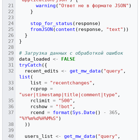
warning
(
"Ответ не в формате JSON"
)
}
stop_for_status
(
response
)
fromJSON
(
content
(
response
,
"text"
))
}
}
# Загрузка данных с обработкой ошибок
data_loaded
<-
FALSE
tryCatch
({
recent_edits
<-
get_mw_data
(
"query"
,
list
(
list
=
"recentchanges"
,
rcprop
=
"user|timestamp|title|comment|type"
,
rclimit
=
"500"
,
rcshow
=
"!bot"
,
rcend
=
format
(
Sys.Date
()
-
365
,
"%Y%m%d%H%M%S"
)
))
users_list
<-
get_mw_data
(
"query"
,