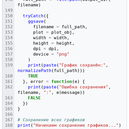
filename
)
tryCatch
({
ggsave
(
filename
=
full_path
,
plot
=
plot_obj
,
width
=
width
,
height
=
height
,
dpi
=
dpi
,
device
=
"png"
)
print
(
paste
(
"График сохранён:"
,
normalizePath
(
full_path
)))
TRUE
},
error
=
function
(
e
)
{
print
(
paste
(
"Ошибка сохранения"
,
filename
,
":"
,
e
$
message
))
FALSE
})
}
# Сохранение всех графиков
print
(
"Начинаем сохранение графиков..."
)