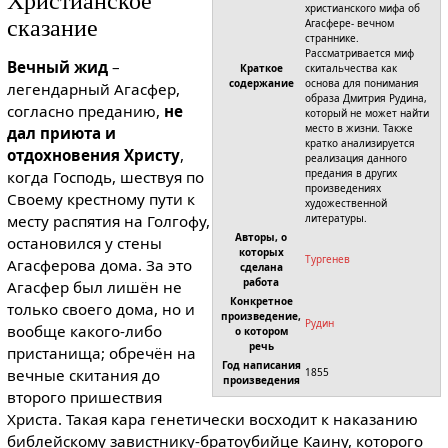
Христианское
христианского мифа об
сказание
Агасфере- вечном
страннике.
Рассматривается миф
Вечный жид
–
Краткое
скитальчества как
содержание
основа для понимания
легендарный Агасфер,
образа Дмитрия Рудина,
согласно преданию,
не
который не может найти
место в жизни. Также
дал приюта и
кратко анализируется
отдохновения Христу
,
реализация данного
предания в других
когда Господь, шествуя по
произведениях
Своему крестному пути к
художественной
месту распятия на Голгофу,
литературы.
Авторы, о
остановился у стены
которых
Тургенев
Агасферова дома. За это
сделана
работа
Агасфер был лишён не
Конкретное
только своего дома, но и
произведение,
Рудин
вообще какого-либо
о котором
речь
пристанища; обречён на
Год написания
вечные скитания до
1855
произведения
второго пришествия
Христа. Такая кара генетически восходит к наказанию
библей­скому завистнику-братоубийце Каину, которого