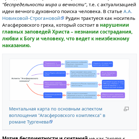
"беспредельности мира и вечности"
, т.е. с актуализацией
идеи вечного духовного поиска человека. В статье
А.А.
Новиковой-Строгановой
Рудин трактуеся как носитель
Агасферовского греха, который состоит в
нарушении
главных заповедей Христа – незнании сострадания,
любви к Богу и человеку, что ведет к неизбежному
наказанию.
Ментальная карта по основным аспектом
воплощения "Агасферовского комплекса" в
романе Тургенева
Мотив бесприютности и скитаний
не как
"охота к