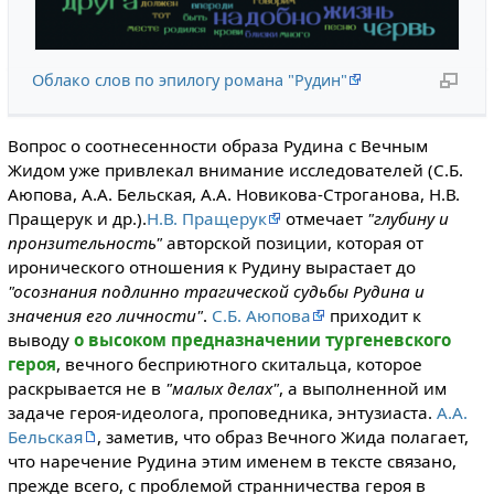
Облако слов по эпилогу романа "Рудин"
Вопрос о соотнесенности образа Рудина с Вечным
Жидом уже привлекал внимание исследователей (С.Б.
Аюпова, А.А. Бельская, А.А. Новикова-Строганова, Н.В.
Пращерук и др.).
Н.В. Пращерук
отмечает
"глубину и
пронзительность"
авторской позиции, которая от
иронического отношения к Рудину вырастает до
"осознания подлинно трагической судьбы Рудина и
значения его личности"
.
С.Б. Аюпова
приходит к
выводу
о высоком предназначении тургеневского
героя
, вечного бесприютного скитальца, которое
раскрывается не в
"малых делах"
, а выполненной им
задаче героя-идеолога, проповедника, энтузиаста.
А.А.
Бельская
, заметив, что образ Вечного Жида полагает,
что наречение Рудина этим именем в тексте связано,
прежде всего, с проблемой странничества героя в