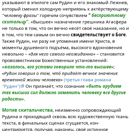
указывают в эпилоге сам Рудин и его знакомый Лежнев,
который сменил холодную неприязнь к актёрствующему
"человеку фразы"
горячим сочувствием
"
бесприютному
скитальцу"
. «Высшее» назначение грешника Агасфера
не только в том, что он вечно несёт своё наказание, но и
в том, что тем самым он вечно
свидетельствует о Боге
.
Также Рудин, ни разу не упоминая имени Христа, в
моменты душевного подъёма, высокого вдохновения
невольно –
«для него самого неожиданно»
– становится
провозвестником Божественных установлений:
«казалось, его устами говорило что-то высшее»
;
«Рудин говорил о том, чтó придаёт вечное значение
временной жизни человека»
(третья глава романа
"Рудин")
Он признаёт, что сознание
«быть орудием
тех высших сил должно заменить человеку все другие
радости»
.
Мотив скитальчества
, неизменно сопровождающий
Рудина и проходящий сквозь всю художественную ткань
текста, в финальных сценах сгущается, кон­
центрируется, получая, наконец, своё истинное