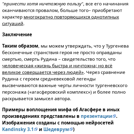
"принести хотя ничтожную пользу"
, все его начинания
оканчиваются провалом, больше того– приобретают
характер
многократно повторяющихся однотипных
ситуаций
.
Заключение
Таким образом
, мы можем утверждать, что у Тургенева
бесконечные странствия героя не просто оправданы
смертью, смерть Рудина – свидетельство того, что
человеческая «жизнь быстра и ничтожна; но всё
великое совершается через людей»
. Через сравнение
Рудина с героем средневековой легенды
высвечиваются важные черты личности тургеневского
персонажа («агасферовский комплекс») и более полно
раскрывается замысел автора.
Примеры воплощения мифа об Агасфере в иных
произведениях представлены в
презентации
.
Изображения созданы с помощью нейросетей
Kandinsky 3.1
и
Шедеврум
)