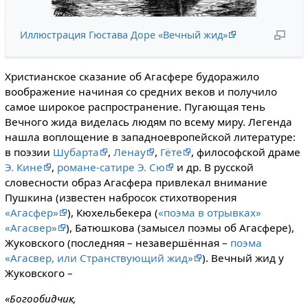
Иллюстрация Гюстава Доре «Вечный жид»
Христианское сказание об Агасфере будоражило
воображение начиная со средних веков и получило
самое широкое распространение. Пугающая тень
Вечного жида виделась людям по всему миру. Легенда
нашла воплощение в западноевро­пейской литературе:
в поэзии
Шубарта
,
Ленау
,
Гёте
, философской драме
Э. Кине
,
романе-сатире Э. Сю
и др. В русской
словесности образ Агасфера привлекал внимание
Пушкина (известен набросок стихотворения
«Агасфер»
), Кюхельбекера (
«поэма в отрывках»
«Агасвер»
), Батюшкова (замысел поэмы об Агасфере),
Жуковского (последняя – незавершённая –
поэма
«Агасвер, или Странствующий жид»
). Вечный жид у
Жуковского –
«Богообидчик,