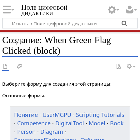
Поле цифровой
дидактики
Создание: When Green Flag
Clicked (block)
Выберите форму для создания этой страницы:
Основные формы:
Понятие
·
UserMGPU
·
Scripting Tutorials
·
Competence
·
DigitalTool
·
Model
·
Book
·
Person
·
Diagram
·