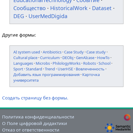
EducationalTechnology
·
Событие
·
Сообщество
·
HistoricalWork
·
Dataset
·
DEG
·
UserMedDigida
Другие формы:
AI system used
·
Antibiotics
·
Case Study
·
Case study
·
Cultural place
·
Curriculum
·
DEObj
·
GenAIcase
·
HowTo
·
Languages
·
Microbs
·
PhilologyWorks
·
Robots
·
School
·
Sport
·
Standard
·
Trend
·
UserHSE
·
Вовлеченность
·
Добавить язык программирования
·
Карточка
университета
Создать страницу без формы.
Политика конфиденциальности
О Поле цифровой дидактики
Отказ от ответственности