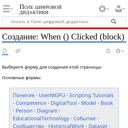
Поле цифровой
дидактики
Создание: When () Clicked (block)
Выберите форму для создания этой страницы:
Основные формы:
Понятие
·
UserMGPU
·
Scripting Tutorials
·
Competence
·
DigitalTool
·
Model
·
Book
·
Person
·
Diagram
·
EducationalTechnology
·
Событие
·
Сообщество
·
HistoricalWork
·
Dataset
·