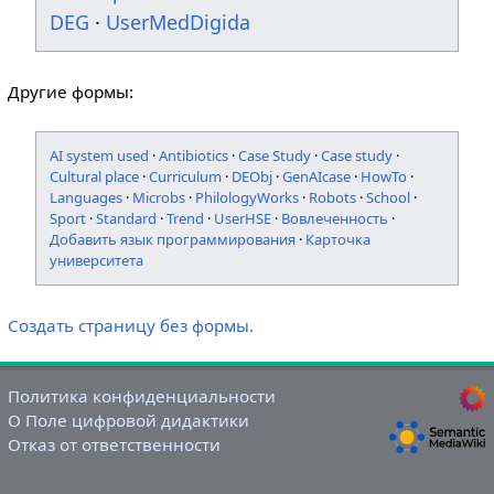
DEG
·
UserMedDigida
Другие формы:
AI system used
·
Antibiotics
·
Case Study
·
Case study
·
Cultural place
·
Curriculum
·
DEObj
·
GenAIcase
·
HowTo
·
Languages
·
Microbs
·
PhilologyWorks
·
Robots
·
School
·
Sport
·
Standard
·
Trend
·
UserHSE
·
Вовлеченность
·
Добавить язык программирования
·
Карточка
университета
Создать страницу без формы.
Политика конфиденциальности
О Поле цифровой дидактики
Отказ от ответственности