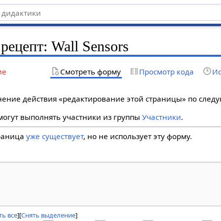
рецепт: Wall Sensors
ие
Смотреть форму
Просмотр кода
Ис
лнение действия «редактирование этой страницы» по сле
огут выполнять участники из группы
Участники
.
траница
уже существует
, но не использует эту форму.
ь все
Снять выделение