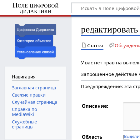
Поле цифровой
дидактики
редактировать 
Статья
Обсужден
У вас нет прав на выпо
Запрошенное действие м
Навигация
Предупреждение: эта с
Заглавная страница
Свежие правки
Случайная страница
Описание:
Справка по
MediaWiki
Служебные
страницы
Выделит
Область