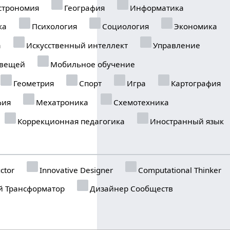
строномия
География
Информатика
ка
Психология
Социология
Экономика
а
Искусственный интеллект
Управление
 вещей
Мобильное обучение
Геометрия
Спорт
Игра
Картография
фия
Мехатроника
Схемотехника
Коррекционная педагогика
Иностранный язык
ctor
Innovative Designer
Computational Thinker
 Трансформатор
Дизайнер Сообществ