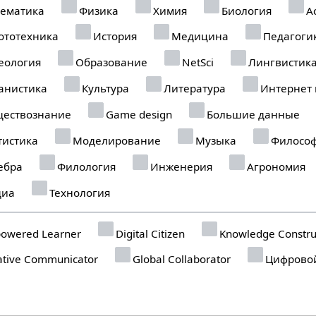
ематика
Физика
Химия
Биология
А
ототехника
История
Медицина
Педагоги
еология
Образование
NetSci
Лингвистик
анистика
Культура
Литература
Интернет
ествознание
Game design
Большие данные
тистика
Моделирование
Музыка
Филосо
ебра
Филология
Инженерия
Агрономия
иа
Технология
owered Learner
Digital Citizen
Knowledge Constru
tive Communicator
Global Collaborator
Цифровой