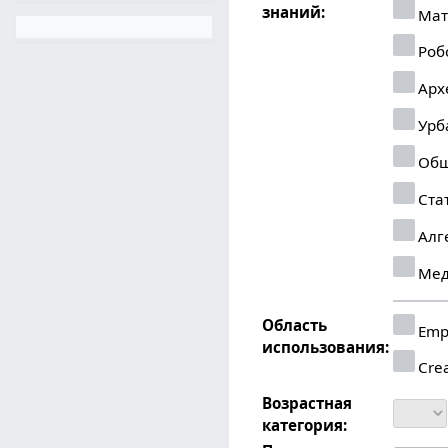
знаний:
Мат
Роб
Арх
Урб
Общ
Ста
Алг
Мед
Область
Emp
использования:
Crea
Возрастная
категория: