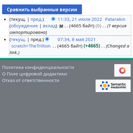
текущ.
пред.
11:33, 21 июля 2022
Patarakin
обсуждение
вклад
м
4665 байт
0
1 версия
2
импортирована
1
текущ.
пред.
07:34, 8 мая 2021
и
scratch>TheTrillion
4665 байт
+4665
Changed a
8
ю
link.
м
л
а
я
я
2
Политика конфиденциальности
2
О Поле цифровой дидактики
0
Отказ от ответственности
0
2
2
2
1