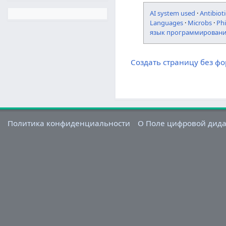
AI system used
·
Antibioti
Languages
·
Microbs
·
Ph
язык программирован
Создать страницу без ф
Политика конфиденциальности
О Поле цифровой дид