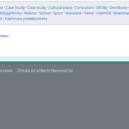
cs
·
Case Study
·
Case study
·
Cultural place
·
Curriculum
·
DEObj
·
GenAIcase
ilologyWorks
·
Robots
·
School
·
Sport
·
Standard
·
Trend
·
UserHSE
·
Вовлече
ия
·
Карточка университета
ормы.
актики
Отказ от ответственности