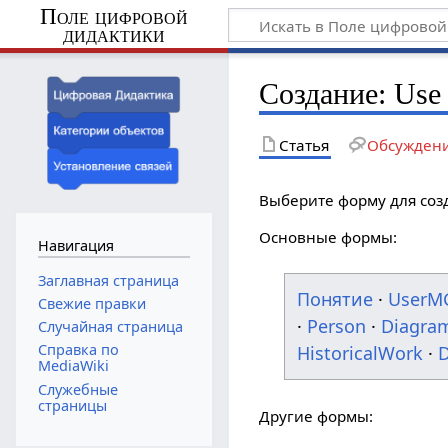
Поле цифровой
дидактики
Создание: Use 
Статья
Обсужден
Выберите форму для соз
Основные формы:
Навигация
Заглавная страница
Понятие
·
UserM
Свежие правки
·
Person
·
Diagra
Случайная страница
Справка по
HistoricalWork
·
D
MediaWiki
Служебные
страницы
Другие формы: