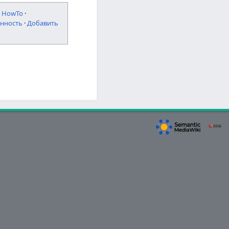
·
HowTo
·
нность
·
Добавить