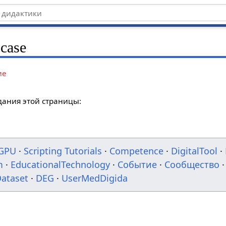
case
ие
дания этой страницы:
GPU
·
Scripting Tutorials
·
Competence
·
DigitalTool
·
m
·
EducationalTechnology
·
Событие
·
Сообщество
·
ataset
·
DEG
·
UserMedDigida