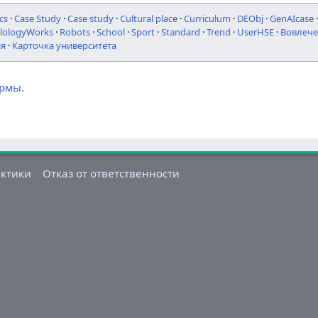
cs
·
Case Study
·
Case study
·
Cultural place
·
Curriculum
·
DEObj
·
GenAIcase
ilologyWorks
·
Robots
·
School
·
Sport
·
Standard
·
Trend
·
UserHSE
·
Вовлече
ия
·
Карточка университета
ормы.
актики
Отказ от ответственности