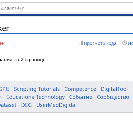
ker
ие
Просмотр кода
Ис
дания этой страницы:
GPU
·
Scripting Tutorials
·
Competence
·
DigitalTool
·
m
·
EducationalTechnology
·
Событие
·
Сообщество
·
ataset
·
DEG
·
UserMedDigida