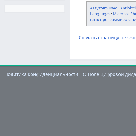
AI system used
·
Antibioti
Languages
·
Microbs
·
Ph
язык программирован
Создать страницу без ф
Политика конфиденциальности
О Поле цифровой дид