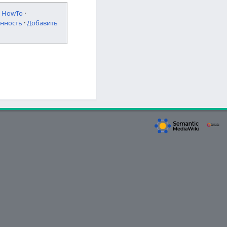
·
HowTo
·
нность
·
Добавить