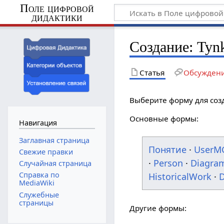
Поле цифровой
дидактики
Создание: Tyn
Статья
Обсужден
Выберите форму для соз
Основные формы:
Навигация
Заглавная страница
Понятие
·
UserM
Свежие правки
·
Person
·
Diagra
Случайная страница
Справка по
HistoricalWork
·
D
MediaWiki
Служебные
страницы
Другие формы: