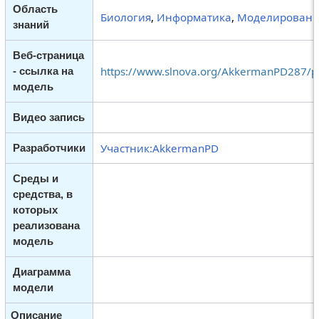
Область
Биология
,
Информатика
,
Моделирован
знаний
Веб-страница
https://www.slnova.org/AkkermanPD287/pr
- ссылка на
модель
Видео запись
Участник:AkkermanPD
Разработчики
Среды и
средства, в
которых
реализована
модель
Диаграмма
модели
Описание