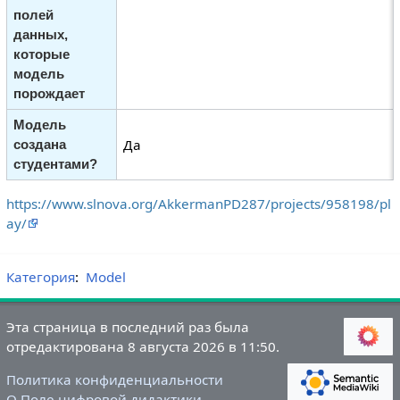
полей
данных,
которые
модель
порождает
Модель
Да
создана
студентами?
https://www.slnova.org/AkkermanPD287/projects/958198/pl
ay/
Категория
:
Model
Эта страница в последний раз была
отредактирована 8 августа 2026 в 11:50.
Политика конфиденциальности
О Поле цифровой дидактики