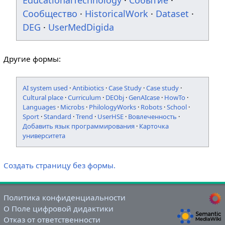
EducationalTechnology
·
Событие
·
Сообщество
·
HistoricalWork
·
Dataset
·
DEG
·
UserMedDigida
Другие формы:
AI system used
·
Antibiotics
·
Case Study
·
Case study
·
Cultural place
·
Curriculum
·
DEObj
·
GenAIcase
·
HowTo
·
Languages
·
Microbs
·
PhilologyWorks
·
Robots
·
School
·
Sport
·
Standard
·
Trend
·
UserHSE
·
Вовлеченность
·
Добавить язык программирования
·
Карточка
университета
Создать страницу без формы.
Политика конфиденциальности
О Поле цифровой дидактики
Отказ от ответственности