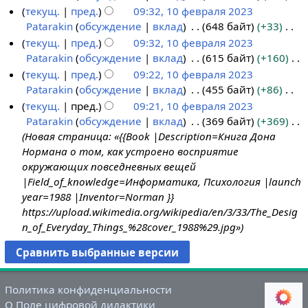
а
п
н
с
п
т
Н
текущ.
пред.
09:32, 10 февраля 2023
л
4
0
в
р
и
а
и
о
е
Patarakin
обсуждение
вклад
648 байт
+33
я
1
2
к
а
я
н
с
п
т
Н
текущ.
пред.
09:32, 10 февраля 2023
2
0
3
и
в
п
и
а
и
о
е
Patarakin
обсуждение
вклад
615 байт
+160
0
ф
к
р
я
н
с
п
т
Н
текущ.
пред.
09:22, 10 февраля 2023
2
е
и
а
п
и
а
и
о
е
Patarakin
обсуждение
вклад
455 байт
+86
3
в
в
р
я
н
с
п
т
Н
текущ.
пред.
09:21, 10 февраля 2023
р
к
а
п
и
а
и
о
е
Patarakin
обсуждение
вклад
369 байт
+369
а
и
в
р
я
н
с
п
т
Новая страница: «{{Book |Description=Книга Дона
л
к
а
п
и
а
и
о
Нормана о том, как устроено восприятие
я
и
в
р
я
н
с
п
окружающих повседневных вещей
2
к
а
п
и
а
и
|Field_of_knowledge=Информатика, Психология |launch
0
и
в
р
я
н
с
year=1988 |Inventor=Norman }}
2
к
а
п
и
а
https://upload.wikimedia.org/wikipedia/en/3/33/The_Desig
3
и
в
р
я
н
n_of_Everyday_Things_%28cover_1988%29.jpg»
к
а
п
и
и
в
р
я
к
а
п
и
в
р
Политика конфиденциальности
к
а
О Поле цифровой дидактики