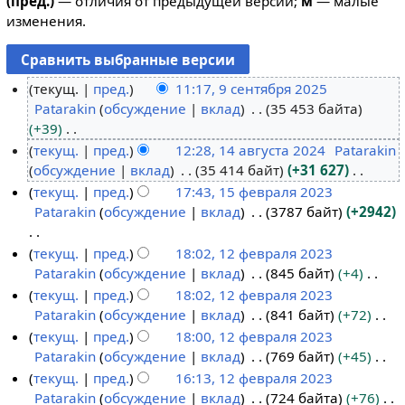
(пред.)
— отличия от предыдущей версии;
м
— малые
изменения.
текущ.
пред.
11:17, 9 сентября 2025
Patarakin
обсуждение
вклад
35 453 байта
9
+39
с
Н
текущ.
пред.
12:28, 14 августа 2024
Patarakin
е
е
обсуждение
вклад
35 414 байт
+31 627
1
н
т
Н
текущ.
пред.
17:43, 15 февраля 2023
4
т
о
е
Patarakin
обсуждение
вклад
3787 байт
+2942
а
1
я
п
т
в
5
б
и
о
Н
текущ.
пред.
18:02, 12 февраля 2023
г
ф
р
с
п
е
Patarakin
обсуждение
вклад
845 байт
+4
1
у
е
я
а
и
т
Н
текущ.
пред.
18:02, 12 февраля 2023
2
с
в
2
н
с
о
е
Patarakin
обсуждение
вклад
841 байт
+72
ф
т
р
0
и
а
п
т
Н
текущ.
пред.
18:00, 12 февраля 2023
е
а
а
2
я
н
и
о
е
Patarakin
обсуждение
вклад
769 байт
+45
в
2
л
5
п
и
с
п
т
Н
текущ.
пред.
16:13, 12 февраля 2023
р
0
я
р
я
а
и
о
е
Patarakin
обсуждение
вклад
724 байта
+76
а
2
2