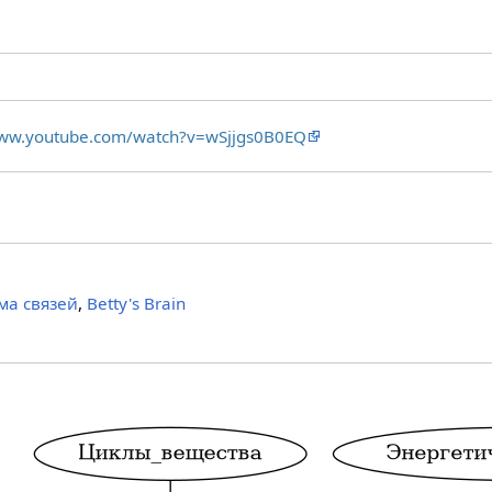
www.youtube.com/watch?v=wSjjgs0B0EQ
ма связей
,
Betty's Brain