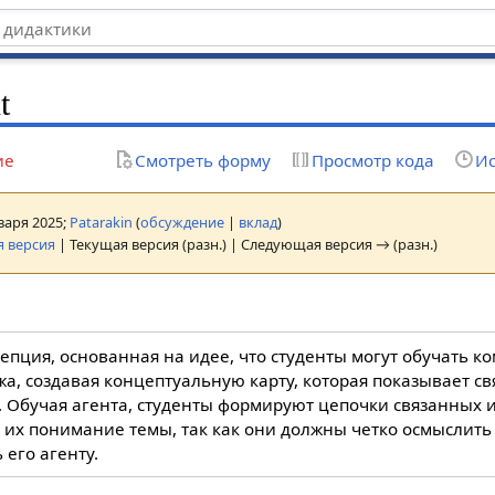
t
ие
Смотреть форму
Просмотр кода
Ис
нваря 2025;
Patarakin
(
обсуждение
|
вклад
)
 версия
| Текущая версия (разн.) | Следующая версия → (разн.)
епция, основанная на идее, что студенты могут обучать 
а, создавая концептуальную карту, которая показывает с
. Обучая агента, студенты формируют цепочки связанных и
 их понимание темы, так как они должны четко осмыслить
 его агенту.