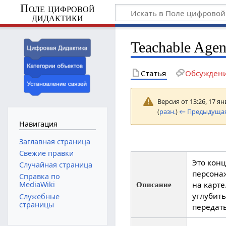
Поле цифровой
дидактики
Teachable Agen
Статья
Обсужден
Версия от 13:26, 17 я
(
разн.
)
← Предыдущая
Навигация
Заглавная страница
Свежие правки
Это конц
Случайная страница
персонаж
Справка по
на карте
MediaWiki
Описание
углубить
Служебные
страницы
передать