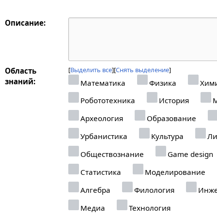
Описание:
Выделить все
Снять выделение
Область
знаний:
Математика
Физика
Хим
Робототехника
История
М
Археология
Образование
Урбанистика
Культура
Ли
Обществознание
Game design
Статистика
Моделирование
Алгебра
Филология
Инже
Медиа
Технология