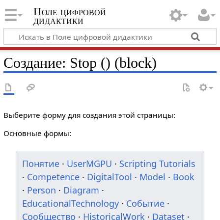
Поле цифровой
дидактики
Создание: Stop () (block)
Выберите форму для создания этой страницы:
Основные формы:
Понятие
·
UserMGPU
·
Scripting Tutorials
·
Competence
·
DigitalTool
·
Model
·
Book
·
Person
·
Diagram
·
EducationalTechnology
·
Событие
·
Сообщество
·
HistoricalWork
·
Dataset
·