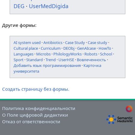
DEG
·
UserMedDigida
Другие формы:
AI system used
·
Antibiotics
·
Case Study
·
Case study
·
Cultural place
·
Curriculum
·
DEObj
·
GenAIcase
·
HowTo
·
Languages
·
Microbs
·
PhilologyWorks
·
Robots
·
School
·
Sport
·
Standard
·
Trend
·
UserHSE
·
Вовлеченность
·
Добавить язык программирования
·
Карточка
университета
Создать страницу без формы.
Политика конфиденциальности
О Поле цифровой дидактики
Отказ от ответственности