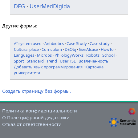
DEG
·
UserMedDigida
Другие формы:
AI system used
·
Antibiotics
·
Case Study
·
Case study
·
Cultural place
·
Curriculum
·
DEObj
·
GenAIcase
·
HowTo
·
Languages
·
Microbs
·
PhilologyWorks
·
Robots
·
School
·
Sport
·
Standard
·
Trend
·
UserHSE
·
Вовлеченность
·
Добавить язык программирования
·
Карточка
университета
Создать страницу без формы.
Политика конфиденциальности
О Поле цифровой дидактики
Отказ от ответственности