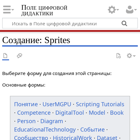
Поле цифровой
дидактики
Создание: Sprites
Выберите форму для создания этой страницы:
Основные формы:
Понятие
·
UserMGPU
·
Scripting Tutorials
·
Competence
·
DigitalTool
·
Model
·
Book
·
Person
·
Diagram
·
EducationalTechnology
·
Событие
·
Сообщество
·
HistoricalWork
·
Dataset
·