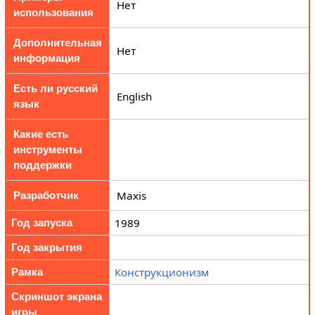
Нет
использования
Дополнительная
Нет
информация
Есть ли русский
English
язык
Какие есть
инструменты
поддержки
Maxis
Разработчик
1989
Год запуска
Год закрытия
Конструкционизм
Рамка
Скриншот экрана
игры