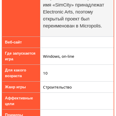
имя «SimCity» принадлежат
Electronic Arts, поэтому
открытый проект был
переименован в Micropolis.
Веб-сайт
Где запускается
Windows, on-line
игра
Для какого
10
возраста
Строительство
Жанр игры
Аффективные
цели
Примеры