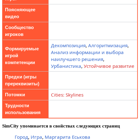
Поясняющее
видео
Сообщество
игроков
Декомпозиция
,
Алгоритмизация
,
Формируемые
Анализ информации и выбора
игрой
наилучшего решения
,
компетенции
Урбанистика
,
Устойчивое развитие
Предки (игры
пререквизиты)
Cities: Skylines
Потомки
Трудности
использования
SimCity упоминается в свойствах следующих страниц
Город
,
Игра
,
Маргарита Еськова