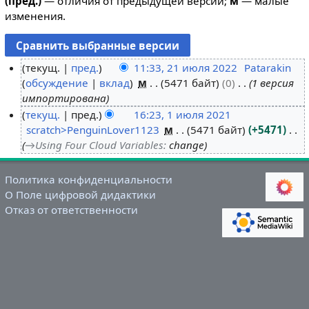
(пред.)
— отличия от предыдущей версии;
м
— малые
изменения.
текущ.
пред.
11:33, 21 июля 2022
Patarakin
обсуждение
вклад
м
5471 байт
0
1 версия
2
импортирована
1
текущ.
пред.
16:23, 1 июля 2021
и
scratch>PenguinLover1123
м
5471 байт
+5471
1
ю
→
Using Four Cloud Variables
:
change
и
л
ю
я
л
2
Политика конфиденциальности
я
О Поле цифровой дидактики
0
Отказ от ответственности
2
2
0
2
2
1