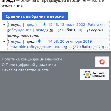
(пред.)
— отличия от предыдущей версии;
м
— малые
изменения.
текущ.
пред.
15:43, 13 июля 2022
Patarakin
обсуждение
вклад
м
270 байт
0
1 версия
1
импортирована
3
текущ.
пред.
14:58, 20 сентября 2019
и
Patarakin
обсуждение
вклад
270 байт
+270
2
ю
Н
0
л
е
с
я
Политика конфиденциальности
т
е
2
О Поле цифровой дидактики
о
н
Отказ от ответственности
0
п
т
2
и
я
2
с
б
а
р
н
я
и
2
я
0