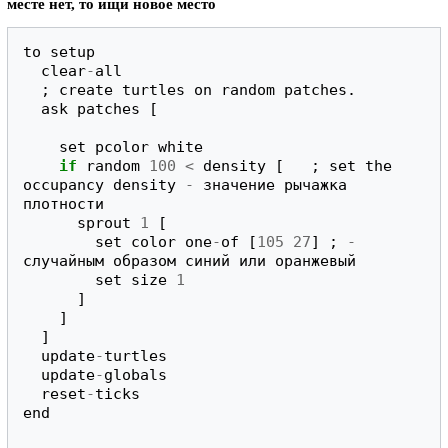
месте нет, то ищи новое место
to
setup
clear
-
all
;
create
turtles
on
random
patches
.
ask
patches
[
set
pcolor
white
if
random
100
<
density
[
;
set
the
occupancy
density
-
значение
рычажка
плотности
sprout
1
[
set
color
one
-
of
[
105
27
]
;
-
случайным
образом
синий
или
оранжевый
set
size
1
]
]
]
update
-
turtles
update
-
globals
reset
-
ticks
end