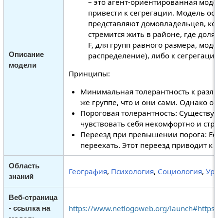
– это агент-ориентированная моде
привести к сегрегации. Модель ос
представляют домовладельцев, кот
стремится жить в районе, где доля
F, для групп равного размера, мо
Описание
распределение), либо к сегрегации
модели
Принципы:
Минимальная толерантность к разли
же группе, что и они сами. Однако о
Пороговая толерантность: Существуе
чувствовать себя некомфортно и стр
Переезд при превышении порога: Ес
переехать. Этот переезд приводит к 
Область
География
,
Психология
,
Социология
,
Ур
знаний
Веб-страница
https://www.netlogoweb.org/launch#https
- ссылка на