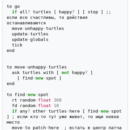
to
go
if
all
?
turtles
[
happy
?
]
[
stop
]
;;
если
все
счастливы
,
то
действия
останавливаются
move
-
unhappy
-
turtles
update
-
turtles
update
-
globals
tick
end
to
move
-
unhappy
-
turtles
ask
turtles
with
[
not
happy
?
]
[
find
-
new
-
spot
]
end
to
find
-
new
-
spot
rt
random
-
float
360
fd
random
-
float
10
if
any
?
other
turtles
-
here
[
find
-
new
-
spot
]
;
если
кто
-
то
тут
уже
живет
,
то
ищи
новое
место
move
-
to
patch
-
here
;
встать
в
центр
патча