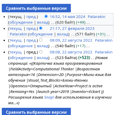
текущ.
пред.
16:52, 14 мая 2024
Patarakin
обсуждение
вклад
620 байт
+49
1
Н
текущ.
пред.
21:17, 27 февраля 2023
4
е
Patarakin
обсуждение
вклад
571 байт
+31
м
2
т
Н
текущ.
пред.
08:09, 22 августа 2022
Patarakin
а
7
о
е
обсуждение
вклад
540 байт
+17
я
ф
2
п
т
Н
текущ.
пред.
08:08, 22 августа 2022
Patarakin
2
е
2
и
о
е
обсуждение
вклад
523 байта
+523
Новая
0
в
а
с
п
т
страница: «{{Карточка языка программирования
2
р
в
а
и
о
|FieldActivity=Computational Thinker |Возрастная
4
а
г
н
с
п
категория=16 |Dimension=2D |Purpose=Мини-язык для
л
у
и
а
и
обучения |Visual_Text_Blocks=Блоки-Иконки
я
с
я
н
с
|Openness=Открытый |ActiveNow=Project is active
2
т
п
и
а
|Remixing=Yes |launch year=2019 |Inventor=Eckart }}
0
а
р
я
н
Расширения языка
Snap!
для использования в изучении
2
2
а
п
и
ма...»
3
0
в
р
я
2
к
а
п