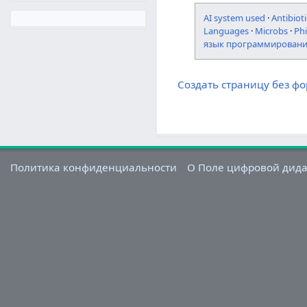
AI system used
·
Antibioti
Languages
·
Microbs
·
Ph
язык программирован
Создать страницу без ф
Политика конфиденциальности
О Поле цифровой дид