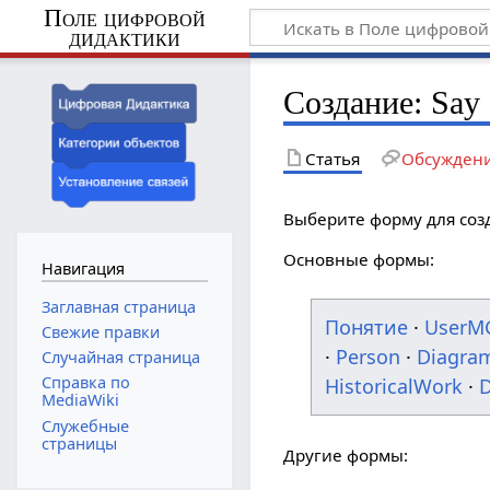
Поле цифровой
дидактики
Создание: Say 
Статья
Обсужден
Выберите форму для соз
Основные формы:
Навигация
Заглавная страница
Понятие
·
UserM
Свежие правки
·
Person
·
Diagra
Случайная страница
Справка по
HistoricalWork
·
D
MediaWiki
Служебные
страницы
Другие формы: