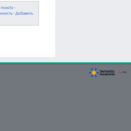
·
HowTo
·
нность
·
Добавить