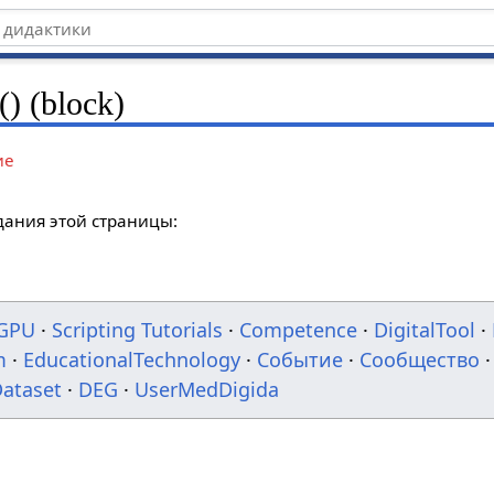
() (block)
ие
дания этой страницы:
GPU
·
Scripting Tutorials
·
Competence
·
DigitalTool
·
m
·
EducationalTechnology
·
Событие
·
Сообщество
·
ataset
·
DEG
·
UserMedDigida