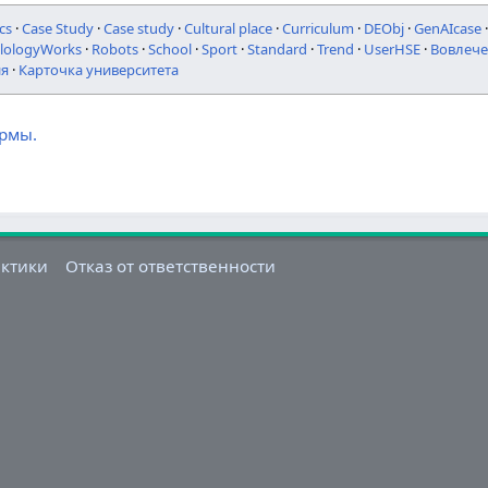
cs
·
Case Study
·
Case study
·
Cultural place
·
Curriculum
·
DEObj
·
GenAIcase
ilologyWorks
·
Robots
·
School
·
Sport
·
Standard
·
Trend
·
UserHSE
·
Вовлече
ия
·
Карточка университета
ормы.
актики
Отказ от ответственности