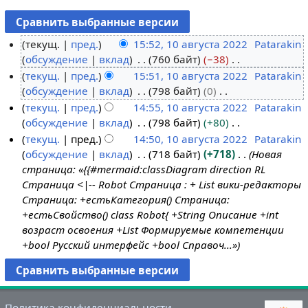
текущ.
пред.
15:52, 10 августа 2022
Patarakin
обсуждение
вклад
760 байт
−38
1
Н
текущ.
пред.
15:51, 10 августа 2022
Patarakin
0
е
обсуждение
вклад
798 байт
0
а
т
Н
текущ.
пред.
14:55, 10 августа 2022
Patarakin
в
о
е
обсуждение
вклад
798 байт
+80
г
п
т
Н
текущ.
пред.
14:50, 10 августа 2022
Patarakin
у
и
о
е
обсуждение
вклад
718 байт
+718
Новая
с
с
п
т
страница: «{{#mermaid:classDiagram direction RL
т
а
и
о
Страница <|-- Robot Страница : + List вики-редакторы
а
н
с
п
Страница: +естьКатегория() Страница:
2
и
а
и
+естьСвойство() class Robot{ +String Описание +int
0
я
н
с
возраст освоения +List Формируемые компетенции
2
п
и
а
+bool Русский интерфейс +bool Справоч...»
2
р
я
н
а
п
и
в
р
я
к
а
п
Политика конфиденциальности