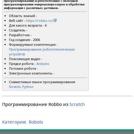
программированию и робототехнике с помощью
программирования микроконтроллеров и обработки
информации с различных датчиков.
Область знаний -
Веб-сайт -
https://robbo.ru/
Для какого возраста - 6
Создатель -
Разработчик -
Год создания - 2006
Формируемые компетенции -
Программирование робототехнических
устройств
Поясняющее видео -
Предки робота -
Arduino
Потомки робота -
Электронные компоненты -
Совместимые языки программирования
Scratch
,
Python
Программирование Robbo из
Scratch
Категория
:
Robots