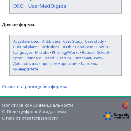
DEG
·
UserMedDigida
Другие формы:
AI system used
·
Antibiotics
·
Case Study
·
Case study
·
Cultural place
·
Curriculum
·
DEObj
·
GenAIcase
·
HowTo
·
Languages
·
Microbs
·
PhilologyWorks
·
Robots
·
School
·
Sport
·
Standard
·
Trend
·
UserHSE
·
Вовлеченность
·
Добавить язык программирования
·
Карточка
университета
Создать страницу без формы.
Политика конфиденциальности
О Поле цифровой дидактики
Отказ от ответственности