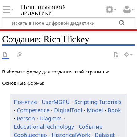
Поле цифровой
дидактики
Создание: Rich Hickey
Выберите форму для создания этой страницы:
Основные формы:
Понятие
·
UserMGPU
·
Scripting Tutorials
·
Competence
·
DigitalTool
·
Model
·
Book
·
Person
·
Diagram
·
EducationalTechnology
·
Событие
·
Сообщество
·
HistoricalWork
·
Dataset
·