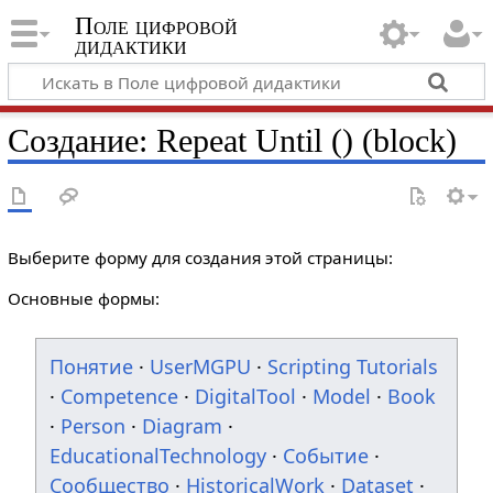
Поле цифровой
дидактики
Создание: Repeat Until () (block)
Выберите форму для создания этой страницы:
Основные формы:
Понятие
·
UserMGPU
·
Scripting Tutorials
·
Competence
·
DigitalTool
·
Model
·
Book
·
Person
·
Diagram
·
EducationalTechnology
·
Событие
·
Сообщество
·
HistoricalWork
·
Dataset
·