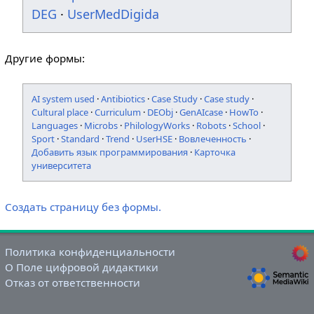
DEG
·
UserMedDigida
Другие формы:
AI system used
·
Antibiotics
·
Case Study
·
Case study
·
Cultural place
·
Curriculum
·
DEObj
·
GenAIcase
·
HowTo
·
Languages
·
Microbs
·
PhilologyWorks
·
Robots
·
School
·
Sport
·
Standard
·
Trend
·
UserHSE
·
Вовлеченность
·
Добавить язык программирования
·
Карточка
университета
Создать страницу без формы.
Политика конфиденциальности
О Поле цифровой дидактики
Отказ от ответственности