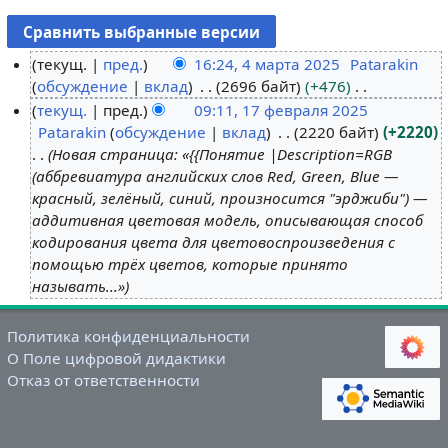
текущ.
пред.
16:24, 4 марта 2025
Patarakin
обсуждение
вклад
2696 байт
+476
4
Н
текущ.
пред.
09:11, 17 февраля 2025
м
е
Patarakin
обсуждение
вклад
2220 байт
+2220
а
1
т
Новая страница: «{{Понятие |Description=RGB
р
7
о
(аббревиатура английских слов Red, Green, Blue —
т
ф
п
красный, зелёный, синий, произносится "эрджиби") —
а
е
и
аддитивная цветовая модель, описывающая способ
2
в
с
кодирования цвета для цветовоспроизведения с
0
р
а
помощью трёх цветов, которые принято
2
а
н
называть...»
5
л
и
я
я
Политика конфиденциальности
2
п
О Поле цифровой дидактики
0
р
Отказ от ответственности
2
а
5
в
к