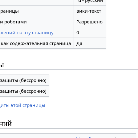
ru - русский
траницы
вики-текст
и роботами
Разрешено
лений на эту страницу
0
 как содержательная страница
Да
ы
 защиты (бессрочно)
 защиты (бессрочно)
щиты этой страницы
ний