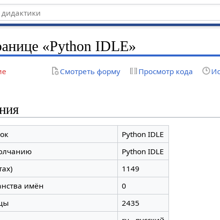
ранице «Python IDLE»
ие
Смотреть форму
Просмотр кода
Ис
ния
ок
Python IDLE
молчанию
Python IDLE
тах)
1149
анства имён
0
цы
2435