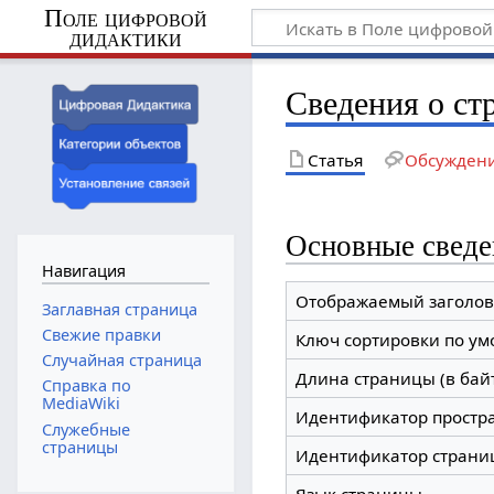
Поле цифровой
дидактики
Сведения о ст
Статья
Обсужден
Основные сведе
Навигация
Отображаемый заголов
Заглавная страница
Свежие правки
Ключ сортировки по у
Случайная страница
Длина страницы (в бай
Справка по
MediaWiki
Идентификатор простр
Служебные
страницы
Идентификатор страни