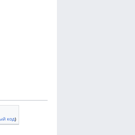
ый код
)