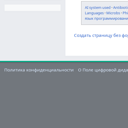
AI system used
·
Antibioti
Languages
·
Microbs
·
Ph
язык программирован
Создать страницу без ф
Политика конфиденциальности
О Поле цифровой дид