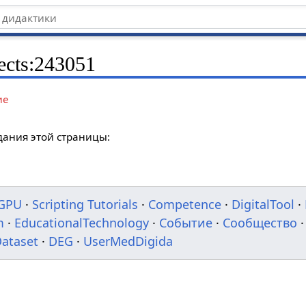
ects:243051
ие
дания этой страницы:
GPU
·
Scripting Tutorials
·
Competence
·
DigitalTool
·
m
·
EducationalTechnology
·
Событие
·
Сообщество
·
ataset
·
DEG
·
UserMedDigida