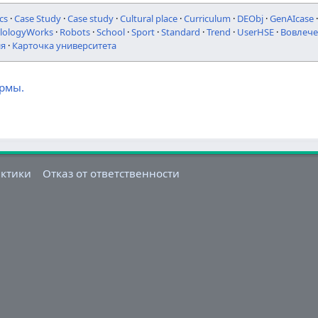
cs
·
Case Study
·
Case study
·
Cultural place
·
Curriculum
·
DEObj
·
GenAIcase
ilologyWorks
·
Robots
·
School
·
Sport
·
Standard
·
Trend
·
UserHSE
·
Вовлече
ия
·
Карточка университета
ормы.
актики
Отказ от ответственности