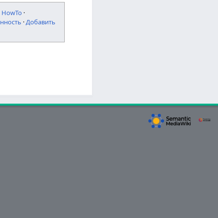
·
HowTo
·
нность
·
Добавить