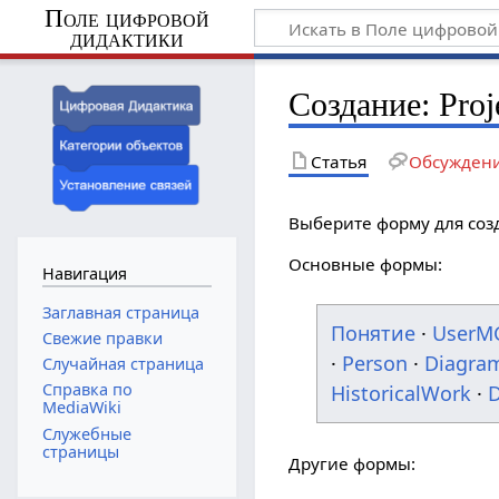
Поле цифровой
дидактики
Создание: Proj
Статья
Обсужден
Выберите форму для соз
Основные формы:
Навигация
Заглавная страница
Понятие
·
UserM
Свежие правки
·
Person
·
Diagra
Случайная страница
Справка по
HistoricalWork
·
D
MediaWiki
Служебные
страницы
Другие формы: