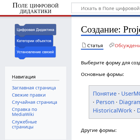
Поле цифровой
дидактики
Создание: Proj
Статья
Обсужден
Выберите форму для соз
Основные формы:
Навигация
Заглавная страница
Понятие
·
UserM
Свежие правки
·
Person
·
Diagra
Случайная страница
Справка по
HistoricalWork
·
D
MediaWiki
Служебные
страницы
Другие формы: