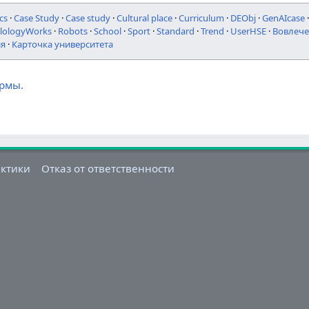
cs
·
Case Study
·
Case study
·
Cultural place
·
Curriculum
·
DEObj
·
GenAIcase
ilologyWorks
·
Robots
·
School
·
Sport
·
Standard
·
Trend
·
UserHSE
·
Вовлече
ия
·
Карточка университета
ормы.
актики
Отказ от ответственности