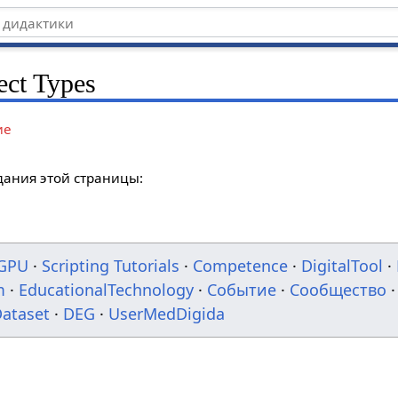
ect Types
ие
дания этой страницы:
GPU
·
Scripting Tutorials
·
Competence
·
DigitalTool
·
m
·
EducationalTechnology
·
Событие
·
Сообщество
·
ataset
·
DEG
·
UserMedDigida