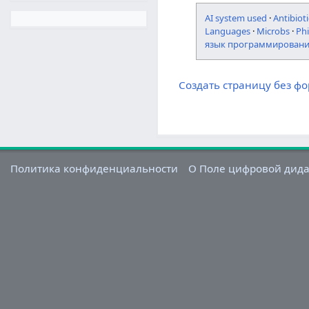
AI system used
·
Antibioti
Languages
·
Microbs
·
Ph
язык программирован
Создать страницу без ф
Политика конфиденциальности
О Поле цифровой дид