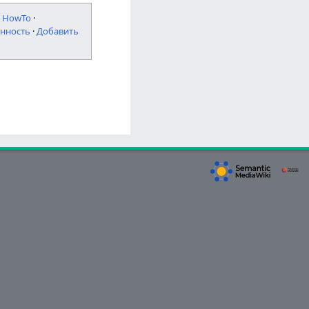
·
HowTo
·
нность
·
Добавить