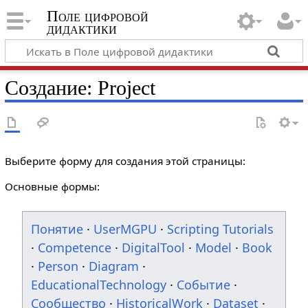
Поле цифровой
дидактики
Создание: Project
Выберите форму для создания этой страницы:
Основные формы:
Понятие
·
UserMGPU
·
Scripting Tutorials
·
Competence
·
DigitalTool
·
Model
·
Book
·
Person
·
Diagram
·
EducationalTechnology
·
Событие
·
Сообщество
·
HistoricalWork
·
Dataset
·