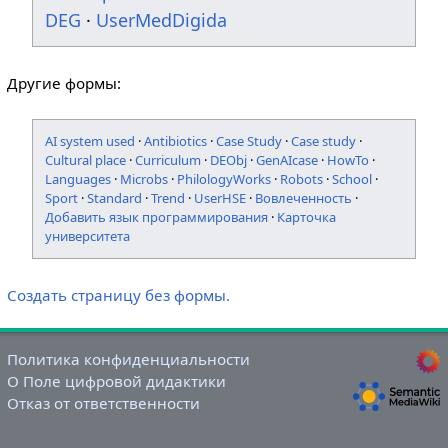
DEG
·
UserMedDigida
Другие формы:
AI system used
·
Antibiotics
·
Case Study
·
Case study
·
Cultural place
·
Curriculum
·
DEObj
·
GenAIcase
·
HowTo
·
Languages
·
Microbs
·
PhilologyWorks
·
Robots
·
School
·
Sport
·
Standard
·
Trend
·
UserHSE
·
Вовлеченность
·
Добавить язык программирования
·
Карточка
университета
Создать страницу без формы.
Политика конфиденциальности
О Поле цифровой дидактики
Отказ от ответственности