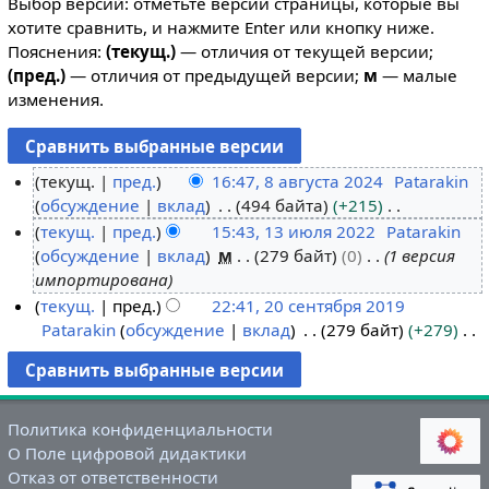
Выбор версий: отметьте версии страницы, которые вы
хотите сравнить, и нажмите Enter или кнопку ниже.
Пояснения:
(текущ.)
— отличия от текущей версии;
(пред.)
— отличия от предыдущей версии;
м
— малые
изменения.
текущ.
пред.
16:47, 8 августа 2024
Patarakin
обсуждение
вклад
494 байта
+215
8
Н
текущ.
пред.
15:43, 13 июля 2022
Patarakin
а
е
обсуждение
вклад
м
279 байт
0
1 версия
в
1
т
импортирована
г
3
о
текущ.
пред.
22:41, 20 сентября 2019
у
и
п
Patarakin
обсуждение
вклад
279 байт
+279
2
с
ю
и
Н
0
т
л
с
е
с
а
я
а
т
е
2
2
н
о
Политика конфиденциальности
н
0
0
и
п
О Поле цифровой дидактики
т
2
2
я
и
Отказ от ответственности
я
4
2