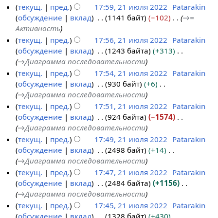
в
р
о
текущ.
пред.
17:59, 21 июля 2022
Patarakin
л
2
к
а
п
обсуждение
вклад
1141 байт
−102
→
=
я
0
и
в
и
Активность
2
2
к
с
текущ.
пред.
17:56, 21 июля 2022
Patarakin
0
3
и
а
обсуждение
вклад
1243 байта
+313
2
н
→
Диаграмма последовательности
2
и
текущ.
пред.
17:54, 21 июля 2022
Patarakin
я
обсуждение
вклад
930 байт
+6
п
→
Диаграмма последовательности
р
текущ.
пред.
17:51, 21 июля 2022
Patarakin
а
обсуждение
вклад
924 байта
−1574
в
→
Диаграмма последовательности
к
текущ.
пред.
17:49, 21 июля 2022
Patarakin
и
обсуждение
вклад
2498 байт
+14
→
Диаграмма последовательности
текущ.
пред.
17:47, 21 июля 2022
Patarakin
обсуждение
вклад
2484 байта
+1156
→
Диаграмма последовательности
текущ.
пред.
17:45, 21 июля 2022
Patarakin
обсуждение
вклад
1328 байт
+430