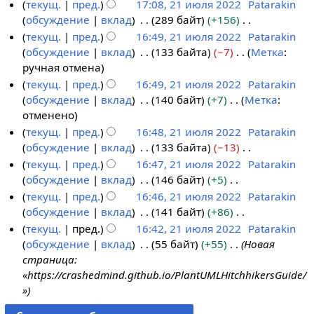
т
Н
текущ.
пред.
17:08, 21 июля 2022
Patarakin
в
а
и
о
е
обсуждение
вклад
289 байт
+156
к
н
с
п
т
Н
текущ.
пред.
16:49, 21 июля 2022
Patarakin
и
и
а
и
о
е
обсуждение
вклад
133 байта
−7
Метка
:
я
н
с
п
т
Н
ручная отмена
п
и
а
и
о
е
текущ.
пред.
16:49, 21 июля 2022
Patarakin
р
я
н
с
п
т
обсуждение
вклад
140 байт
+7
Метка
:
а
п
и
а
и
о
Н
отменено
в
р
я
н
с
п
е
текущ.
пред.
16:48, 21 июля 2022
Patarakin
к
а
п
и
а
и
т
обсуждение
вклад
133 байта
−13
и
в
р
я
н
с
о
Н
текущ.
пред.
16:47, 21 июля 2022
Patarakin
к
а
п
и
а
п
е
обсуждение
вклад
146 байт
+5
и
в
р
я
н
и
т
Н
текущ.
пред.
16:46, 21 июля 2022
Patarakin
к
а
п
и
с
о
е
обсуждение
вклад
141 байт
+86
и
в
р
я
а
п
т
Н
текущ.
пред.
16:42, 21 июля 2022
Patarakin
к
а
п
н
и
о
е
обсуждение
вклад
55 байт
+55
Новая
и
в
р
и
с
п
т
страница:
к
а
я
а
и
о
«https://crashedmind.github.io/PlantUMLHitchhikersGuide/
и
в
п
н
с
п
»
к
р
и
а
и
и