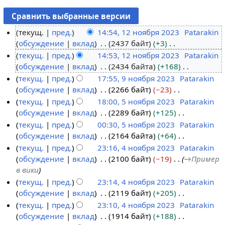
текущ.
пред.
14:54, 12 ноября 2023
Patarakin
обсуждение
вклад
2437 байт
+3
1
Н
текущ.
пред.
14:53, 12 ноября 2023
Patarakin
2
е
обсуждение
вклад
2434 байта
+168
н
т
Н
текущ.
пред.
17:55, 9 ноября 2023
Patarakin
о
о
е
обсуждение
вклад
2266 байт
−23
я
9
п
т
Н
текущ.
пред.
18:00, 5 ноября 2023
Patarakin
б
н
и
о
е
обсуждение
вклад
2289 байт
+125
р
о
5
с
п
т
Н
текущ.
пред.
00:30, 5 ноября 2023
Patarakin
я
я
н
а
и
о
е
обсуждение
вклад
2164 байта
+64
2
б
о
н
с
п
т
Н
текущ.
пред.
23:16, 4 ноября 2023
Patarakin
0
р
я
и
а
и
о
е
обсуждение
вклад
2100 байт
−19
→
Пример
2
я
б
4
я
н
с
п
т
в вики
3
2
р
н
п
и
а
и
о
текущ.
пред.
23:14, 4 ноября 2023
Patarakin
0
я
о
р
я
н
с
п
обсуждение
вклад
2119 байт
+205
2
2
я
а
п
и
а
и
Н
текущ.
пред.
23:10, 4 ноября 2023
Patarakin
3
0
б
в
р
я
н
с
е
обсуждение
вклад
1914 байт
+188
2
р
к
а
п
и
а