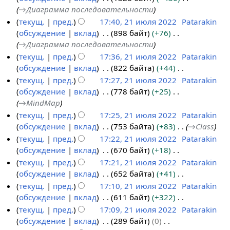
→
Диаграмма последовательности
текущ.
пред.
17:40, 21 июля 2022
Patarakin
обсуждение
вклад
898 байт
+76
→
Диаграмма последовательности
текущ.
пред.
17:36, 21 июля 2022
Patarakin
обсуждение
вклад
822 байта
+44
Н
текущ.
пред.
17:27, 21 июля 2022
Patarakin
е
обсуждение
вклад
778 байт
+25
т
→
MindMap
о
текущ.
пред.
17:25, 21 июля 2022
Patarakin
п
обсуждение
вклад
753 байта
+83
→
Class
и
текущ.
пред.
17:22, 21 июля 2022
Patarakin
с
обсуждение
вклад
670 байт
+18
а
Н
текущ.
пред.
17:21, 21 июля 2022
Patarakin
н
е
обсуждение
вклад
652 байта
+41
и
т
Н
текущ.
пред.
17:10, 21 июля 2022
Patarakin
я
о
е
обсуждение
вклад
611 байт
+322
п
п
т
Н
текущ.
пред.
17:09, 21 июля 2022
Patarakin
р
и
о
е
обсуждение
вклад
289 байт
0
а
с
п