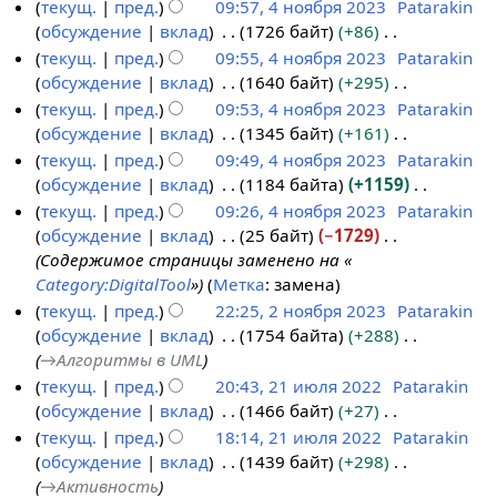
т
Н
текущ.
пред.
09:57, 4 ноября 2023
Patarakin
3
я
и
в
р
я
н
о
е
обсуждение
вклад
1726 байт
+86
2
к
а
п
и
п
т
Н
текущ.
пред.
09:55, 4 ноября 2023
Patarakin
0
и
в
р
я
и
о
е
обсуждение
вклад
1640 байт
+295
2
к
а
п
с
п
т
Н
текущ.
пред.
09:53, 4 ноября 2023
Patarakin
3
и
в
р
а
и
о
е
обсуждение
вклад
1345 байт
+161
к
а
н
с
п
т
Н
текущ.
пред.
09:49, 4 ноября 2023
Patarakin
и
в
и
а
и
о
е
обсуждение
вклад
1184 байта
+1159
к
я
н
с
п
т
Н
текущ.
пред.
09:26, 4 ноября 2023
Patarakin
и
п
и
а
и
о
е
обсуждение
вклад
25 байт
−1729
р
я
н
с
п
т
Содержимое страницы заменено на «
а
п
и
а
и
о
Category:DigitalTool
»
Метка
:
замена
в
р
я
н
с
п
текущ.
пред.
22:25, 2 ноября 2023
Patarakin
к
а
п
и
а
и
обсуждение
вклад
1754 байта
+288
2
и
в
р
я
н
с
→
Алгоритмы в UML
н
к
а
п
и
а
текущ.
пред.
20:43, 21 июля 2022
Patarakin
о
и
в
р
я
н
обсуждение
вклад
1466 байт
+27
2
я
к
а
п
и
Н
текущ.
пред.
18:14, 21 июля 2022
Patarakin
1
б
и
в
р
я
е
обсуждение
вклад
1439 байт
+298
и
р
к
а
п
т
→
Активность
ю
я
и