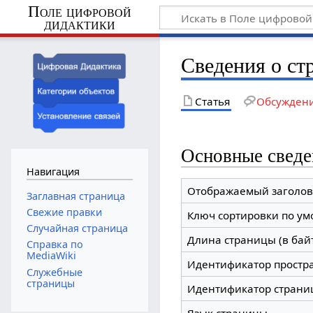
Поле цифровой
дидактики
Сведения о ст
Статья
Обсужден
Основные сведе
Навигация
Отображаемый заголов
Заглавная страница
Свежие правки
Ключ сортировки по у
Случайная страница
Длина страницы (в бай
Справка по
MediaWiki
Идентификатор простр
Служебные
страницы
Идентификатор страни