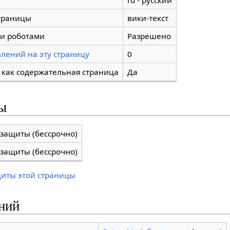
ru - русский
траницы
вики-текст
и роботами
Разрешено
лений на эту страницу
0
 как содержательная страница
Да
ы
 защиты (бессрочно)
 защиты (бессрочно)
щиты этой страницы
ний