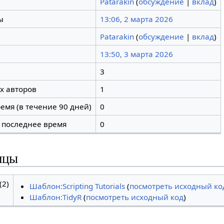
Patarakin
(
обсуждение
|
вклад
)
ы
13:06, 2 марта 2026
Patarakin
(
обсуждение
|
вклад
)
13:50, 3 марта 2026
3
х авторов
1
емя (в течение 90 дней)
0
 последнее время
0
ицы
2)
Шаблон:Scripting Tutorials
(
посмотреть исходный ко
Шаблон:TidyR
(
посмотреть исходный код
)