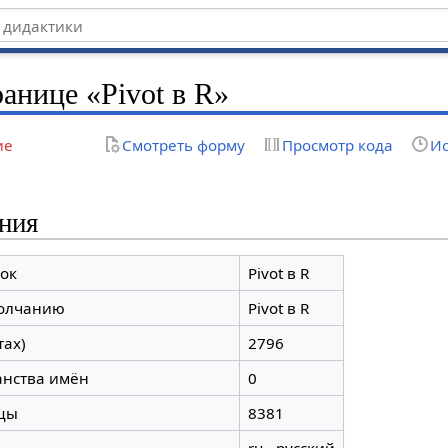
ранице «Pivot в R»
ие
Смотреть форму
Просмотр кода
Ис
ния
ок
Pivot в R
молчанию
Pivot в R
тах)
2796
анства имён
0
цы
8381