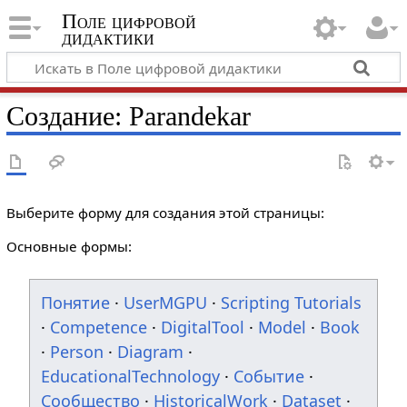
Поле цифровой
дидактики
Создание: Parandekar
Выберите форму для создания этой страницы:
Основные формы:
Понятие
·
UserMGPU
·
Scripting Tutorials
·
Competence
·
DigitalTool
·
Model
·
Book
·
Person
·
Diagram
·
EducationalTechnology
·
Событие
·
Сообщество
·
HistoricalWork
·
Dataset
·