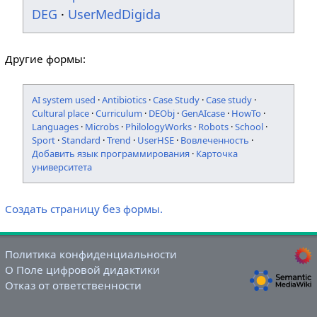
DEG
·
UserMedDigida
Другие формы:
AI system used
·
Antibiotics
·
Case Study
·
Case study
·
Cultural place
·
Curriculum
·
DEObj
·
GenAIcase
·
HowTo
·
Languages
·
Microbs
·
PhilologyWorks
·
Robots
·
School
·
Sport
·
Standard
·
Trend
·
UserHSE
·
Вовлеченность
·
Добавить язык программирования
·
Карточка
университета
Создать страницу без формы.
Политика конфиденциальности
О Поле цифровой дидактики
Отказ от ответственности