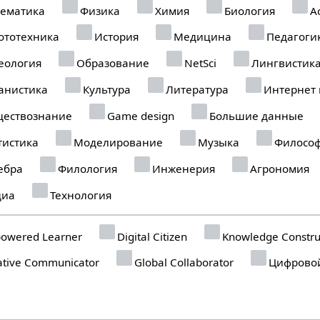
ематика
Физика
Химия
Биология
А
ототехника
История
Медицина
Педагоги
еология
Образование
NetSci
Лингвистик
анистика
Культура
Литература
Интернет
ествознание
Game design
Большие данные
тистика
Моделирование
Музыка
Филосо
ебра
Филология
Инженерия
Агрономия
иа
Технология
owered Learner
Digital Citizen
Knowledge Constru
tive Communicator
Global Collaborator
Цифровой