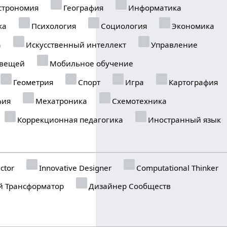
строномия
География
Информатика
ка
Психология
Социология
Экономика
а
Искусственный интеллект
Управление
 вещей
Мобильное обучение
Геометрия
Спорт
Игра
Картография
фия
Мехатроника
Схемотехника
Коррекционная педагогика
Иностранный язык
ctor
Innovative Designer
Computational Thinker
 Трансформатор
Дизайнер Сообществ