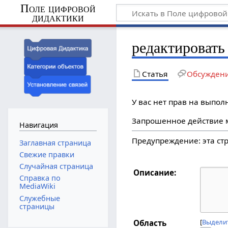
Поле цифровой
дидактики
редактировать 
Статья
Обсужден
У вас нет прав на выпо
Запрошенное действие м
Навигация
Предупреждение: эта с
Заглавная страница
Свежие правки
Случайная страница
Описание:
Справка по
MediaWiki
Служебные
страницы
Выделит
Область