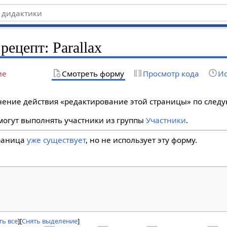
рецепт: Parallax
ие
Смотреть форму
Просмотр кода
Ис
лнение действия «редактирование этой страницы» по сле
огут выполнять участники из группы
Участники
.
траница
уже существует
, но не использует эту форму.
ь все
Снять выделение