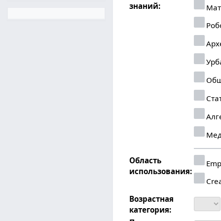
знаний:
Мат
Роб
Арх
Урб
Общ
Ста
Алг
Мед
Область
Emp
использования:
Crea
Возрастная
категория: