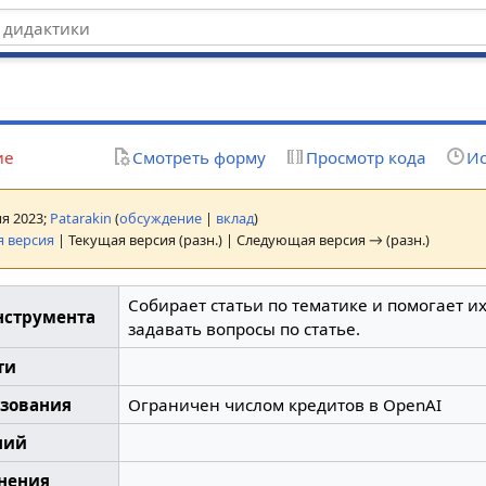
ие
Смотреть форму
Просмотр кода
Ис
ня 2023;
Patarakin
(
обсуждение
|
вклад
)
 версия
| Текущая версия (разн.) | Следующая версия → (разн.)
Собирает статьи по тематике и помогает их
нструмента
задавать вопросы по статье.
ти
ьзования
Ограничен числом кредитов в OpenAI
ний
нения