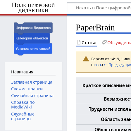
Поле цифровой
дидактики
PaperBrain
Статья
Обсужден
Версия от 14:19, 1 ию
(
разн.
)
← Предыдущая
Навигация
Заглавная страница
Краткое описание и
Свежие правки
Случайная страница
Возможнос
Справка по
MediaWiki
Трудности испол
Служебные
страницы
Область зна
Область приме