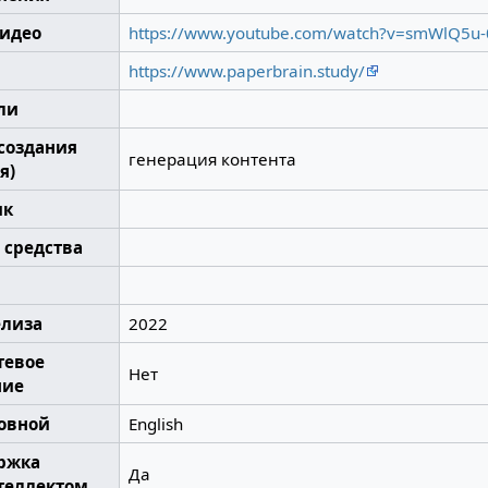
идео
https://www.youtube.com/watch?v=smWlQ5u-
https://www.paperbrain.study/
ли
 создания
генерация контента
я)
ик
 средства
я
елиза
2022
тевое
Нет
ние
новной
English
ержка
Да
теллектом