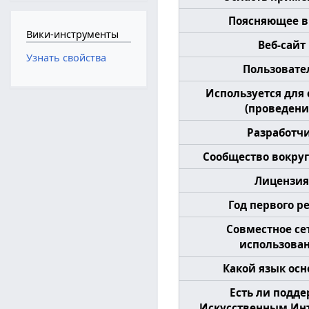
Поясняющее в
Вики-инструменты
Веб-сайт
Узнать свойства
Пользовате
Используется для
(проведени
Разработч
Сообщество вокруг
Лицензи
Год первого р
Совместное се
использова
Какой язык ос
Есть ли подд
Искусственным Ин