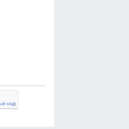
ый код
)