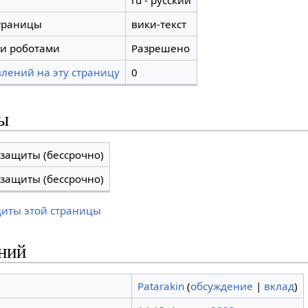
ru - русский
траницы
вики-текст
и роботами
Разрешено
лений на эту страницу
0
ы
 защиты (бессрочно)
 защиты (бессрочно)
щиты этой страницы
ний
Patarakin
(
обсуждение
|
вклад
)