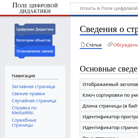
Поле цифровой
дидактики
Сведения о ст
Статья
Обсужден
Основные сведе
Навигация
Отображаемый заголов
Заглавная страница
Свежие правки
Ключ сортировки по у
Случайная страница
Длина страницы (в бай
Справка по
MediaWiki
Идентификатор простр
Служебные
страницы
Идентификатор страни