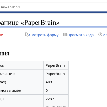
ранице «PaperBrain»
ие
Смотреть форму
Просмотр кода
Ис
ния
ок
PaperBrain
молчанию
PaperBrain
тах)
483
анства имён
0
цы
2297