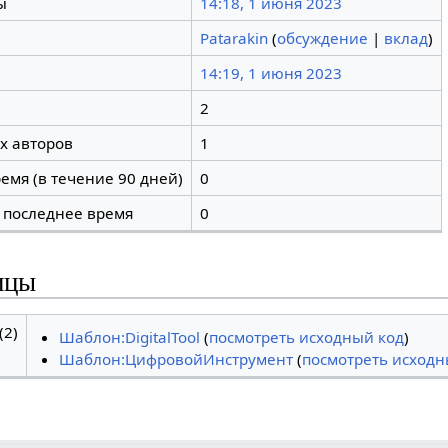
ы
14:18, 1 июня 2023
Patarakin
(
обсуждение
|
вклад
)
14:19, 1 июня 2023
2
х авторов
1
емя (в течение 90 дней)
0
 последнее время
0
ицы
2)
Шаблон:DigitalTool
(
посмотреть исходный код
)
Шаблон:ЦифровойИнструмент
(
посмотреть исходн