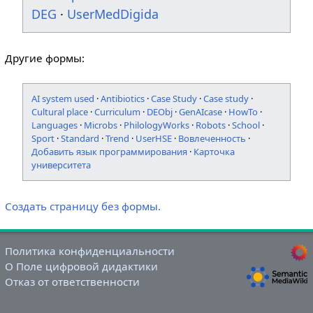
DEG
·
UserMedDigida
Другие формы:
AI system used
·
Antibiotics
·
Case Study
·
Case study
·
Cultural place
·
Curriculum
·
DEObj
·
GenAIcase
·
HowTo
·
Languages
·
Microbs
·
PhilologyWorks
·
Robots
·
School
·
Sport
·
Standard
·
Trend
·
UserHSE
·
Вовлеченность
·
Добавить язык программирования
·
Карточка
университета
Создать страницу без формы.
Политика конфиденциальности
О Поле цифровой дидактики
Отказ от ответственности