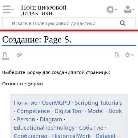
Поле цифровой
дидактики
Создание: Page S.
Выберите форму для создания этой страницы:
Основные формы:
Понятие
·
UserMGPU
·
Scripting Tutorials
·
Competence
·
DigitalTool
·
Model
·
Book
·
Person
·
Diagram
·
EducationalTechnology
·
Событие
·
Сообщество
·
HistoricalWork
·
Dataset
·