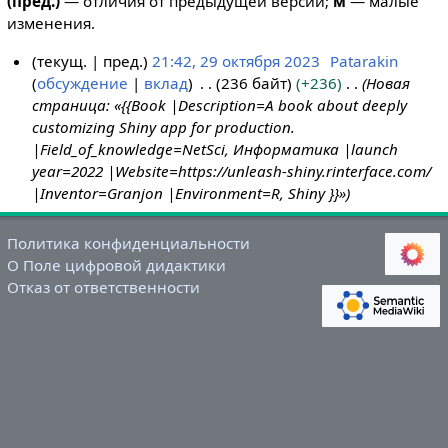
(пред.)
— отличия от предыдущей версии;
м
— малые
изменения.
текущ.
пред.
21:42, 29 октября 2023
Patarakin
обсуждение
вклад
236 байт
+236
Новая
2
страница: «{{Book |Description=A book about deeply
9
customizing Shiny app for production.
о
|Field_of_knowledge=NetSci, Информатика |launch
к
year=2022 |Website=https://unleash-shiny.rinterface.com/
т
|Inventor=Granjon |Environment=R, Shiny }}»
я
б
Политика конфиденциальности
р
О Поле цифровой дидактики
я
Отказ от ответственности
2
0
2
3