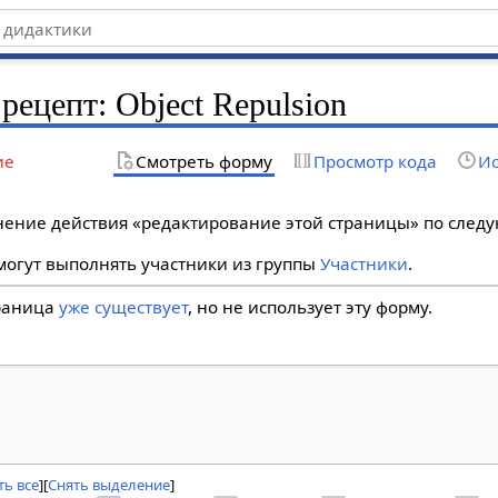
рецепт: Object Repulsion
ие
Смотреть форму
Просмотр кода
Ис
лнение действия «редактирование этой страницы» по сле
огут выполнять участники из группы
Участники
.
траница
уже существует
, но не использует эту форму.
ь все
Снять выделение