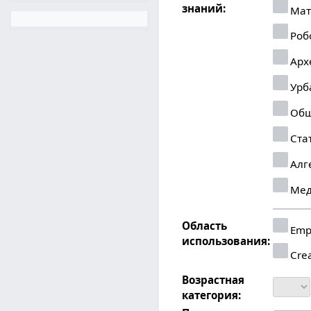
знаний:
Мат
Роб
Арх
Урб
Общ
Ста
Алг
Мед
Область
Emp
использования:
Crea
Возрастная
категория: