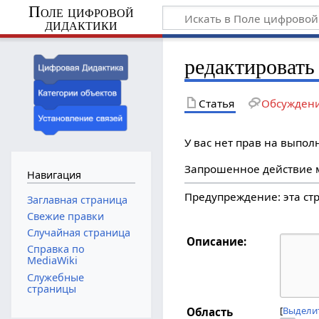
Поле цифровой
дидактики
редактировать 
Статья
Обсужден
У вас нет прав на выпо
Запрошенное действие м
Навигация
Предупреждение: эта с
Заглавная страница
Свежие правки
Случайная страница
Описание:
Справка по
MediaWiki
Служебные
страницы
Выделит
Область