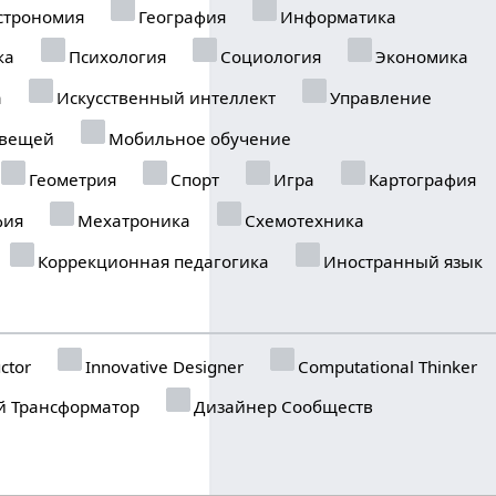
строномия
География
Информатика
ка
Психология
Социология
Экономика
а
Искусственный интеллект
Управление
 вещей
Мобильное обучение
Геометрия
Спорт
Игра
Картография
фия
Мехатроника
Схемотехника
Коррекционная педагогика
Иностранный язык
ctor
Innovative Designer
Computational Thinker
 Трансформатор
Дизайнер Сообществ