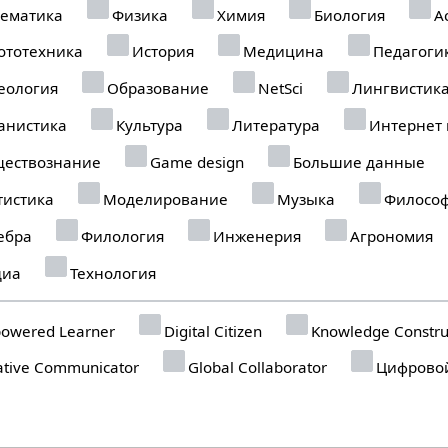
ематика
Физика
Химия
Биология
А
ототехника
История
Медицина
Педагоги
еология
Образование
NetSci
Лингвистик
анистика
Культура
Литература
Интернет
ествознание
Game design
Большие данные
тистика
Моделирование
Музыка
Филосо
ебра
Филология
Инженерия
Агрономия
иа
Технология
owered Learner
Digital Citizen
Knowledge Constru
tive Communicator
Global Collaborator
Цифровой