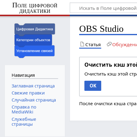
Поле цифровой
дидактики
OBS Studio
Статья
Обсужден
Очистить кэш это
Очистить кэш этой ст
Навигация
OK
Заглавная страница
Свежие правки
Случайная страница
После очистки кэша стра
Справка по
MediaWiki
Служебные
страницы