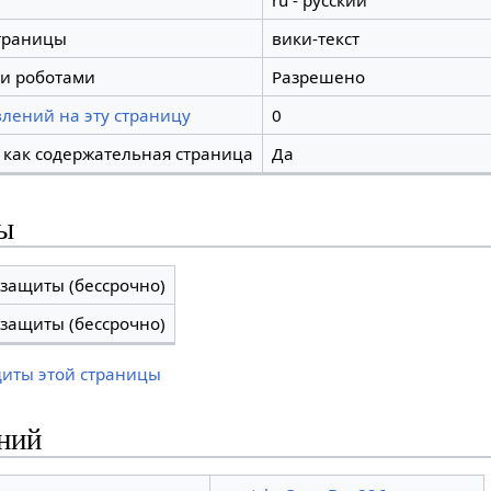
ru - русский
траницы
вики-текст
и роботами
Разрешено
лений на эту страницу
0
 как содержательная страница
Да
ы
 защиты (бессрочно)
 защиты (бессрочно)
щиты этой страницы
ний