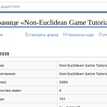
ранице «Non-Euclidean Game Tutori
ие
Смотреть форму
Просмотр кода
Ис
ния
ок
Non-Euclidean Game Tutoria
молчанию
Non-Euclidean Game Tutoria
тах)
5089
анства имён
0
цы
761