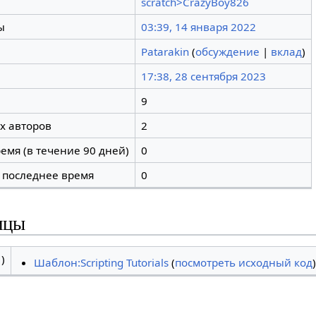
scratch>CrazyBoy826
ы
03:39, 14 января 2022
Patarakin
(
обсуждение
|
вклад
)
17:38, 28 сентября 2023
9
х авторов
2
емя (в течение 90 дней)
0
 последнее время
0
ицы
)
Шаблон:Scripting Tutorials
(
посмотреть исходный код