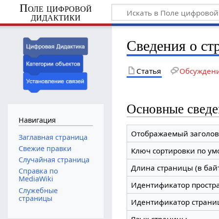
Поле цифровой
дидактики
Сведения о ст
Статья
Обсужден
Основные сведе
Навигация
Отображаемый заголов
Заглавная страница
Свежие правки
Ключ сортировки по у
Случайная страница
Длина страницы (в бай
Справка по
MediaWiki
Идентификатор простр
Служебные
страницы
Идентификатор страни