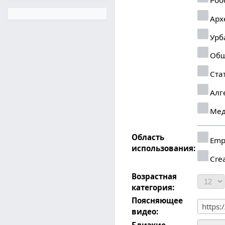
Арх
Урб
Общ
Ста
Алг
Мед
Область
Emp
использования:
Crea
Возрастная
категория:
Поясняющее
видео:
Близкие