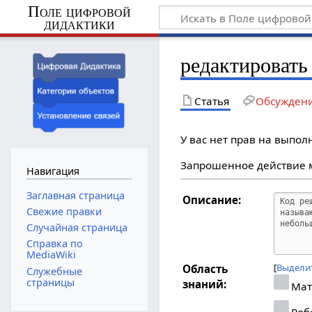
Поле цифровой
дидактики
редактировать 
Статья
Обсужден
У вас нет прав на выпо
Запрошенное действие м
Навигация
Заглавная страница
Описание:
Свежие правки
Случайная страница
Справка по
MediaWiki
Выделит
Область
Служебные
страницы
знаний:
Мат
Роб