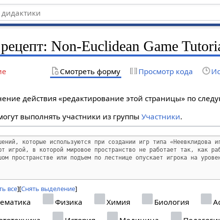
рецепт: Non-Euclidean Game Tutori
ие
Смотреть форму
Просмотр кода
Ис
лнение действия «редактирование этой страницы» по сле
огут выполнять участники из группы
Участники
.
ь все
Снять выделение
ематика
Физика
Химия
Биология
А
ототехника
История
Медицина
Педагоги