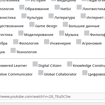
еология
Образование
NetSci
Лингвистик
анистика
Культура
Литература
Интернет
ествознание
Game design
Большие данные
тистика
Моделирование
Музыка
Филосо
ебра
Филология
Инженерия
Агрономия
иа
Технология
owered Learner
Digital Citizen
Knowledge Constru
tive Communicator
Global Collaborator
Цифровой