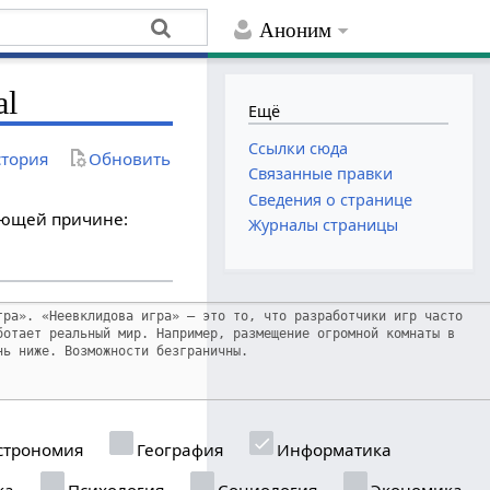
Аноним
al
Ещё
Ссылки сюда
тория
Обновить
Связанные правки
Сведения о странице
дующей причине:
Журналы страницы
строномия
География
Информатика
ка
Психология
Социология
Экономика