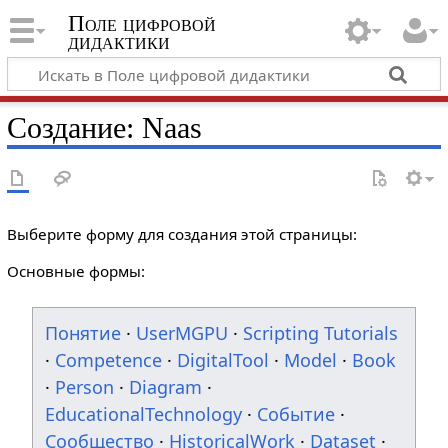
Поле цифровой
дидактики
Создание: Naas
Выберите форму для создания этой страницы:
Основные формы:
Понятие
·
UserMGPU
·
Scripting Tutorials
·
Competence
·
DigitalTool
·
Model
·
Book
·
Person
·
Diagram
·
EducationalTechnology
·
Событие
·
Сообщество
·
HistoricalWork
·
Dataset
·