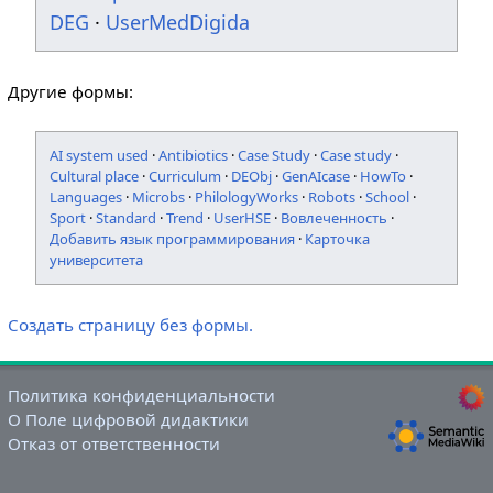
DEG
·
UserMedDigida
Другие формы:
AI system used
·
Antibiotics
·
Case Study
·
Case study
·
Cultural place
·
Curriculum
·
DEObj
·
GenAIcase
·
HowTo
·
Languages
·
Microbs
·
PhilologyWorks
·
Robots
·
School
·
Sport
·
Standard
·
Trend
·
UserHSE
·
Вовлеченность
·
Добавить язык программирования
·
Карточка
университета
Создать страницу без формы.
Политика конфиденциальности
О Поле цифровой дидактики
Отказ от ответственности