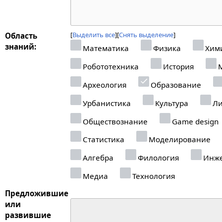
Выделить все
Снять выделение
Область
знаний:
Математика
Физика
Хим
Робототехника
История
М
Археология
Образование
Урбанистика
Культура
Ли
Обществознание
Game design
Статистика
Моделирование
Алгебра
Филология
Инже
Медиа
Технология
Предложившие
или
развившие