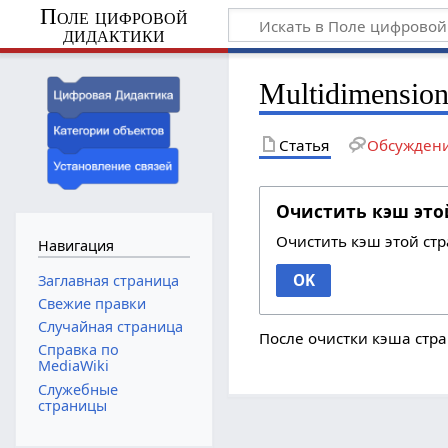
Поле цифровой
дидактики
Multidimension
Статья
Обсужден
Очистить кэш это
Очистить кэш этой ст
Навигация
OK
Заглавная страница
Свежие правки
Случайная страница
После очистки кэша стра
Справка по
MediaWiki
Служебные
страницы