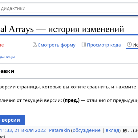
nal Arrays — история изменений
ие
Смотреть форму
Просмотр кода
Ис
траницы
равки
версии страницы, которые вы хотите сравнить, и нажмите 
личия от текущей версии;
(пред.)
— отличия от предыдущ
11:33, 21 июля 2022
Patarakin
обсуждение
вклад
м
3
на