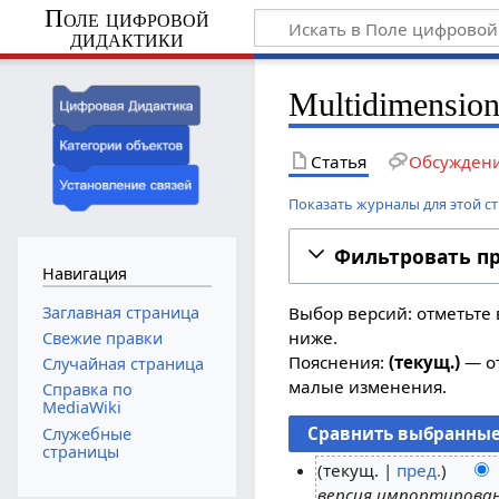
Поле цифровой
дидактики
Multidimensio
Статья
Обсужден
Показать журналы для этой с
Фильтровать п
Навигация
Заглавная страница
Выбор версий: отметьте 
ниже.
Свежие правки
Пояснения:
(текущ.)
— от
Случайная страница
малые изменения.
Справка по
MediaWiki
Служебные
страницы
текущ.
пред.
версия импортирова
2