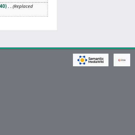
40
Replaced