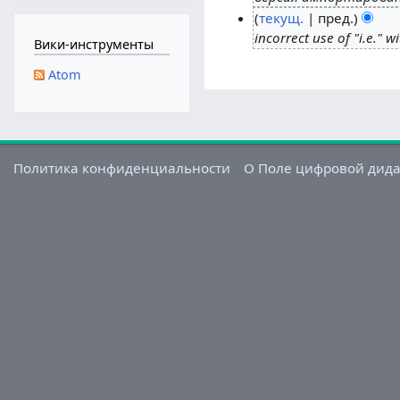
текущ.
пред.
1
incorrect use of "i.e." 
и
1
Вики-инструменты
ю
4
Atom
л
и
я
ю
2
н
0
я
2
2
Политика конфиденциальности
О Поле цифровой дид
2
0
2
0