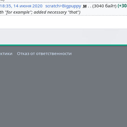
18:35, 14 июня 2020
scratch>Bigpuppy
м
3040 байт
+30
with "for example"; added necessary "that"
актики
Отказ от ответственности