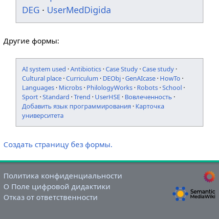
DEG
·
UserMedDigida
Другие формы:
AI system used
·
Antibiotics
·
Case Study
·
Case study
·
Cultural place
·
Curriculum
·
DEObj
·
GenAIcase
·
HowTo
·
Languages
·
Microbs
·
PhilologyWorks
·
Robots
·
School
·
Sport
·
Standard
·
Trend
·
UserHSE
·
Вовлеченность
·
Добавить язык программирования
·
Карточка
университета
Создать страницу без формы.
Политика конфиденциальности
О Поле цифровой дидактики
Отказ от ответственности