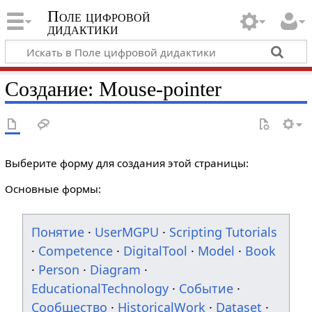
Поле цифровой
дидактики
Создание: Mouse-pointer
Выберите форму для создания этой страницы:
Основные формы:
Понятие
·
UserMGPU
·
Scripting Tutorials
·
Competence
·
DigitalTool
·
Model
·
Book
·
Person
·
Diagram
·
EducationalTechnology
·
Событие
·
Сообщество
·
HistoricalWork
·
Dataset
·