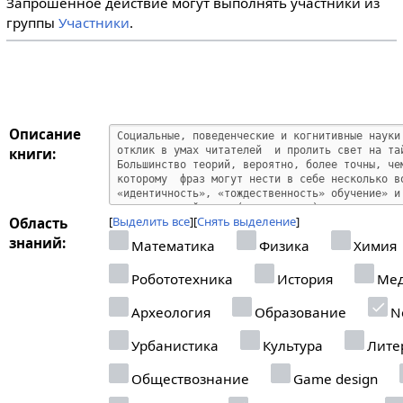
Запрошенное действие могут выполнять участники из
группы
Участники
.
Описание
книги:
Выделить все
Снять выделение
Область
знаний:
Математика
Физика
Химия
Робототехника
История
Мед
Археология
Образование
Ne
Урбанистика
Культура
Лите
Обществознание
Game design